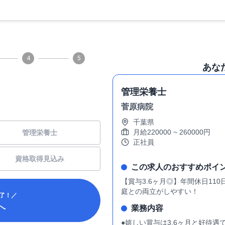
4
5
あな
管理栄養士
菅原病院
千葉県
月給
220000
~
260000
円
管理栄養士
正社員
資格取得見込み
この求人のおすすめポイ
【賞与3.6ヶ月◎】年間休日1
庭との両立がしやすい！
了！／
へ
業務内容
●嬉しい賞与は3.6ヶ月と好待