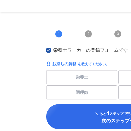
1
2
3
栄養士ワーカーの登録フォームです
お持ちの資格
を教えてください。
栄養士
調理師
4
＼ あと
ステップで完
次のステップ