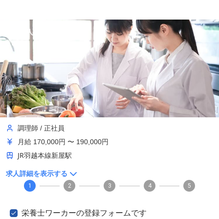
有料老人ホームあらや
調理師
/
正社員
月給
170,000円 〜 190,000円
JR羽越本線新屋駅
求人詳細を表示する
1
2
3
4
5
栄養士ワーカーの登録フォームです