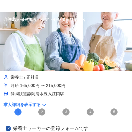
介護老人保健施設 ケア・センターひまわり
栄養士
/
正社員
月給
165,000円 〜 215,000円
静岡鉄道静岡清水線入江岡駅
求人詳細を表示する
1
2
3
4
5
栄養士ワーカーの登録フォームです