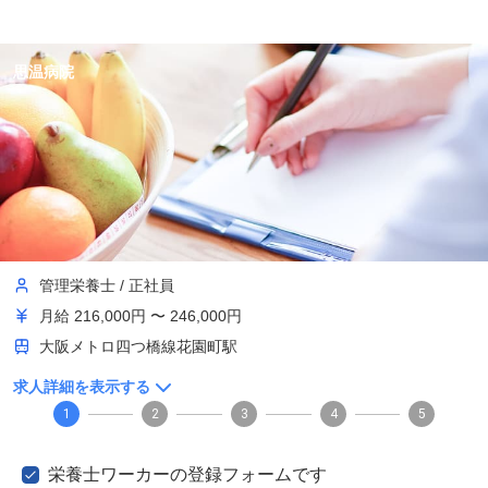
思温病院
管理栄養士
/
正社員
月給
216,000円 〜 246,000円
大阪メトロ四つ橋線花園町駅
求人詳細を表示する
1
2
3
4
5
栄養士ワーカーの登録フォームです