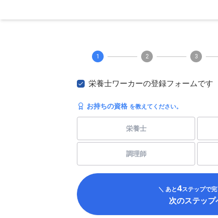
1
2
3
栄養士ワーカーの登録フォームです
お持ちの資格
を教えてください。
栄養士
調理師
4
＼ あと
ステップで完
次のステップ