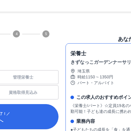
4
5
あな
栄養士
きずなっこガーデンナーサ
埼玉県
時給
1150
~
1350
円
管理栄養士
パート・アルバイト
資格取得見込み
この求人のおすすめポイ
《栄養士/パート》☆定員19名の
勤可能！子ども達の成長に携わ
了！／
へ
業務内容
●子どもたちの成長を「食」を