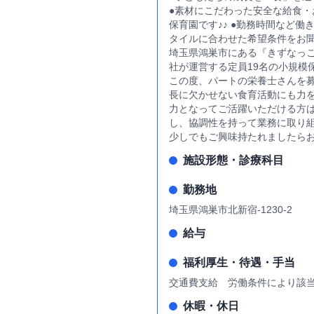
●素材にこだわった安全な給食
保育園です♪♪ ●勤務時間など
タイルに合わせた希望条件をお
埼玉県鴻巣市にある『きずなっこガー
社が運営する定員19名の小規模
この度、パートの栄養士さんを
長に欠かせない食育活動にも力
力となってご活躍いただける方
し、協調性を持って業務に取り
少しでもご興味持たれましたら
施設形態・診療科目
勤務地
埼玉県鴻巣市北新宿-1230-2
給与
福利厚生・待遇・手当
交通費支給 労働条件により該
休暇・休日