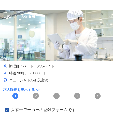
大宮むさしの保育園
調理師
/
パート・アルバイト
時給
900円 〜 1,000円
ニューシャトル加茂宮駅
求人詳細を表示する
1
2
3
4
5
栄養士ワーカーの登録フォームです