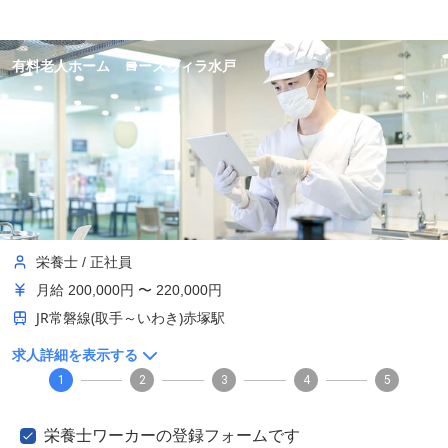
有料老人ホーム ローズヴィラ水戸
栄養士
/
正社員
月給
200,000円 〜 220,000円
JR常磐線(取手～いわき)赤塚駅
求人詳細を表示する
1
2
3
4
5
栄養士ワーカーの登録フォームです