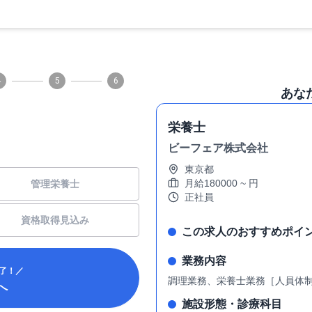
4
5
6
あな
栄養士
ビーフェア株式会社
東京都
月給
180000
~
円
管理栄養士
正社員
資格取得見込み
この求人のおすすめポイ
業務内容
了！／
調理業務、栄養士業務［人員体制
へ
施設形態・診療科目