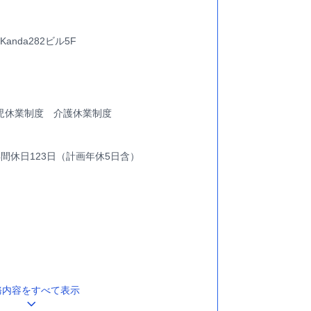
anda282ビル5F
児休業制度 介護休業制度
間休日123日（計画年休5日含）
務内容をすべて表示