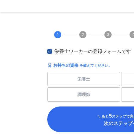
1
2
3
栄養士ワーカーの登録フォームです
お持ちの資格
を教えてください。
栄養士
調理師
5
＼ あと
ステップで完
次のステップ