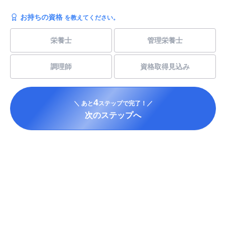
お持ちの資格
を教えてください。
栄養士
管理栄養士
調理師
資格取得見込み
4
＼ あと
ステップで完了！／
次のステップへ