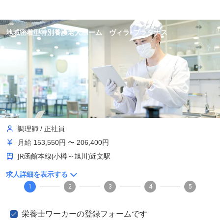
地域密着型特別養護老人ホーム ヴィラ･プラタナス
調理師
/
正社員
月給
153,550円 〜 206,400円
JR函館本線(小樽～旭川)近文駅
求人詳細を表示する
1
2
3
4
5
栄養士ワーカーの登録フォームです