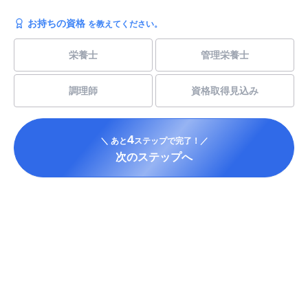
お持ちの資格
を教えてください。
栄養士
管理栄養士
調理師
資格取得見込み
4
＼ あと
ステップで完了！／
次のステップへ