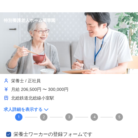
特別養護老人ホーム菊華園
栄養士
/
正社員
月給
206,500円 〜 300,000円
北総鉄道北総線小室駅
求人詳細を表示する
1
2
3
4
5
栄養士ワーカーの登録フォームです