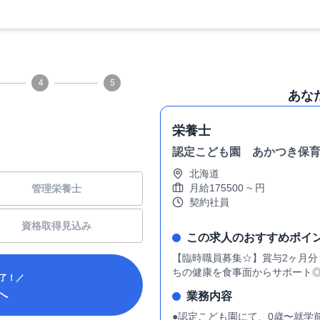
4
5
あな
栄養士
認定こども園 あかつき保
北海道
月給
175500
~
円
管理栄養士
契約社員
資格取得見込み
この求人のおすすめポイ
【臨時職員募集☆】賞与2ヶ月
ちの健康を食事面からサポート
了！／
へ
業務内容
●認定こども園にて、0歳〜就学