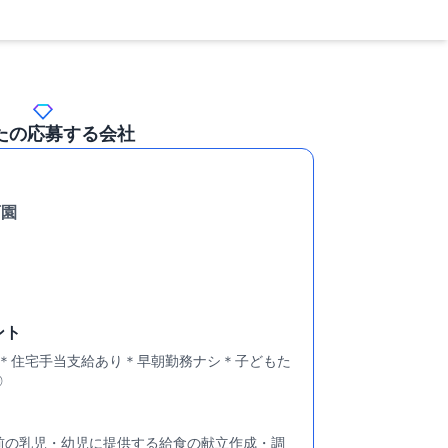
たの応募する会社
育園
ント
分＊住宅手当支給あり＊早朝勤務ナシ＊子どもた
◎
前の乳児・幼児に提供する給食の献立作成・調