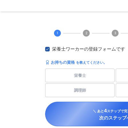
1
2
3
栄養士ワーカーの登録フォームです
お持ちの資格
を教えてください。
栄養士
調理師
4
＼ あと
ステップで完
次のステップ