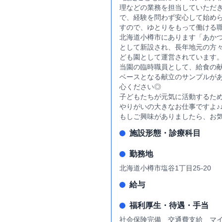
理などの業務を担当していただ
で、経験を問わず安心して始めら
すので、ゆとりをもって働ける
北海道小樽市にあります「あかつ
として新設され、長年地元の方々
ども園として運営されています
当園の臨時職員として、給食の
ベースとなる献立のサンプルが
心ください◎
子どもたちが元気に活動するた
やりがいの大きなお仕事ですよ♪
もしご興味がありましたら、お
施設形態・診療科目
勤務地
北海道小樽市塩谷1丁目25-20
給与
福利厚生・待遇・手当
社会保険完備 交通費支給 マ