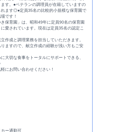
きます。●ベテランの調理員が在籍していますの
れます◎●定員35名の比較的小規模な保育園で
職場です！
き保育園」は、昭和49年に定員90名の保育園
に愛されています。現在は定員35名の認定こ
。
献立作成と調理業務を担当していただきます。
ありますので、献立作成の経験が浅い方もご安
めに大切な食事をトータルにサポートできる、
♪
気軽にお問い合わせください！
イカー通勤可