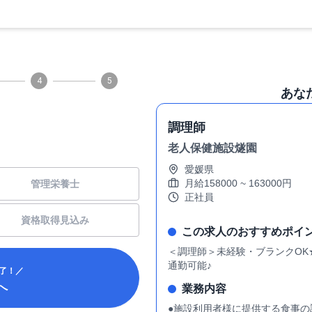
4
5
あな
調理師
老人保健施設燧園
愛媛県
月給
158000
~
163000
円
管理栄養士
正社員
資格取得見込み
この求人のおすすめポイ
＜調理師＞未経験・ブランクOK
通勤可能♪
了！／
へ
業務内容
●施設利用者様に提供する食事の