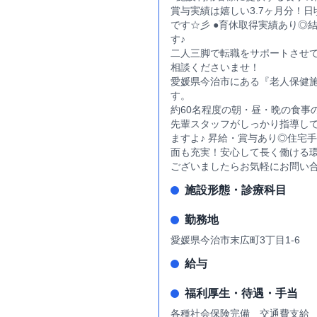
賞与実績は嬉しい3.7ヶ月分！
です☆彡 ●育休取得実績あり◎
す♪
二人三脚で転職をサポートさせ
相談くださいませ！
愛媛県今治市にある『老人保健
す。
約60名程度の朝・昼・晩の食事
先輩スタッフがしっかり指導し
ますよ♪ 昇給・賞与あり◎住宅
面も充実！安心して長く働ける
ございましたらお気軽にお問い
施設形態・診療科目
勤務地
愛媛県今治市末広町3丁目1-6
給与
福利厚生・待遇・手当
各種社会保険完備 交通費支給