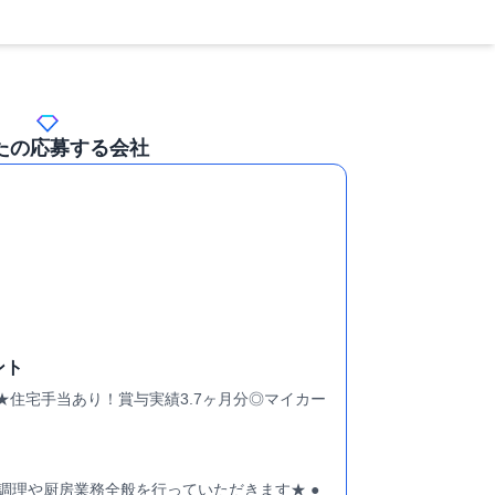
たの応募する会社
ント
★住宅手当あり！賞与実績3.7ヶ月分◎マイカー
調理や厨房業務全般を行っていただきます★ ●