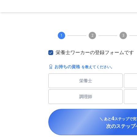
1
2
3
栄養士ワーカーの登録フォームです
お持ちの資格
を教えてください。
栄養士
調理師
4
＼ あと
ステップで完
次のステップ