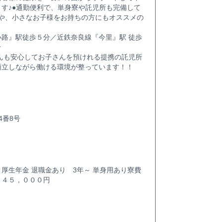
す♪●通勤便利で、単身寮や託児所も完備して
ーや、小さなお子様をお持ちの方にもオススメの
路』駅徒歩５分／近鉄奈良線『今里』駅 徒歩
☆
んも安心してお子さんを預けれる提携の託児所
両立しながら働ける環境が整っています！！
4番8号
厚生年金 退職金あり 3年～ 単身用あり寮費
～４５，０００円