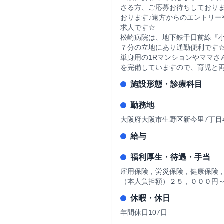
さる方、ご応募お待ちしておりま
おります♪遠方からのエントリ
求人です☆
松崎病院は、地下鉄千日前線『小
７分の立地にあり通勤便利です
単身用の1Rマンションやママさ
を完備していますので、育児と
施設形態・診療科目
勤務地
大阪府大阪市生野区新今里7丁目
給与
福利厚生・待遇・手当
雇用保険，労災保険，健康保険，
（本人負担額）２５，０００円
休暇・休日
年間休日107日