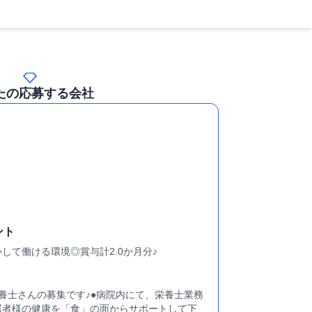
たの応募する会社
ント
して働ける環境◎賞与計2.0か月分♪
養士さんの募集です♪●病院内にて、栄養士業務
居者様の健康を「食」の面からサポートして下