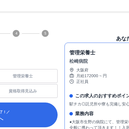
4
5
あな
管理栄養士
松崎病院
大阪府
月給
172000
~
円
管理栄養士
正社員
資格取得見込み
この求人のおすすめポイ
駅チカ◎託児所や寮も完備し安心
了！／
業務内容
へ
●大阪市生野の病院にて、管理栄
全般に携わって頂きます！！入