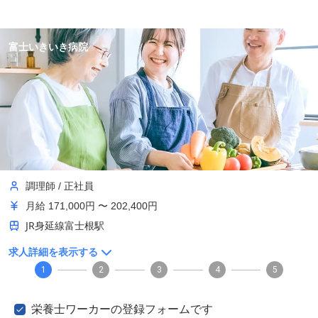
富士いきいき病院
調理師
/
正社員
月給
171,000円 〜 202,400円
JR身延線富士根駅
求人詳細を表示する
1
2
3
4
5
栄養士ワーカーの登録フォームです