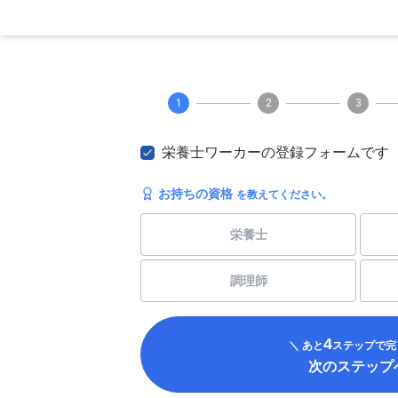
1
2
3
栄養士ワーカーの登録フォームです
お持ちの資格
を教えてください。
栄養士
調理師
4
＼ あと
ステップで完
次のステップ