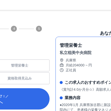
4
5
あな
管理栄養士
私立稲美中央病院
兵庫県
月給
204000
~
円
管理栄養士
正社員
資格取得見込み
この求人のおすすめポイ
《賞与計4.0か月分☆》高額求
了！／
業務内容
へ
●2020年1月 兵庫県加古郡に
院内にて、患者様の栄養マネジメ