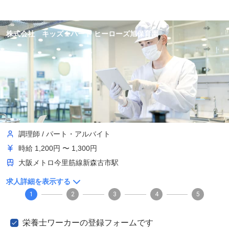
株式会社 キッズ１ハート ヒーローズ旭保育園
調理師
/
パート・アルバイト
時給
1,200円 〜 1,300円
大阪メトロ今里筋線新森古市駅
求人詳細を表示する
1
2
3
4
5
栄養士ワーカーの登録フォームです