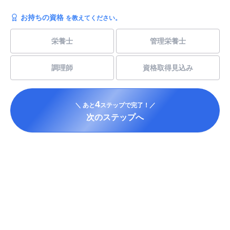
お持ちの資格
を教えてください。
栄養士
管理栄養士
調理師
資格取得見込み
4
＼ あと
ステップで完了！／
次のステップへ