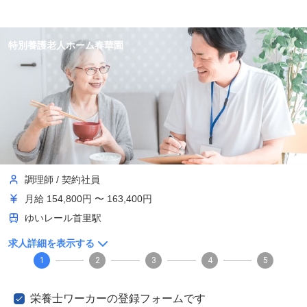
特別養護老人ホーム春華園
調理師
/
契約社員
月給
154,800円 〜 163,400円
ゆいレール首里駅
求人詳細を表示する
1
2
3
4
5
栄養士ワーカーの登録フォームです