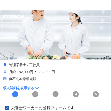
網走中央病院
管理栄養士
/
正社員
月給
182,000円 〜 252,000円
JR石北本線網走駅
求人詳細を表示する
1
2
3
4
5
栄養士ワーカーの登録フォームです