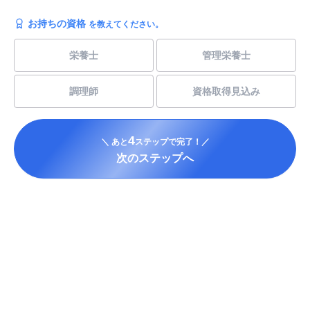
お持ちの資格
を教えてください。
栄養士
管理栄養士
調理師
資格取得見込み
4
＼ あと
ステップで完了！／
次のステップへ