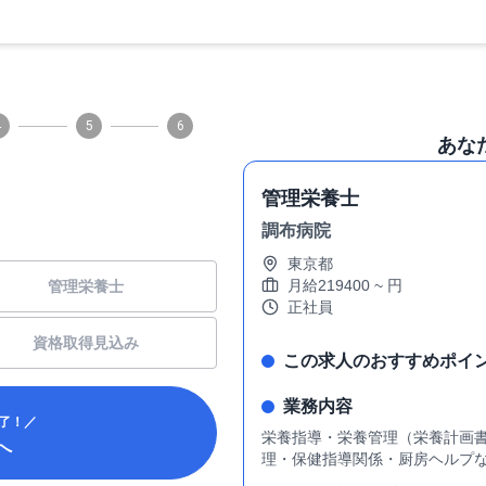
4
5
6
あな
管理栄養士
調布病院
東京都
月給
219400
~
円
管理栄養士
正社員
資格取得見込み
この求人のおすすめポイ
業務内容
了！／
栄養指導・栄養管理（栄養計画
へ
理・保健指導関係・厨房ヘルプ