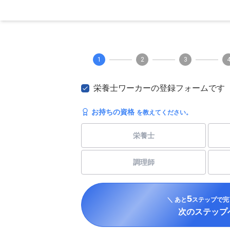
1
2
3
栄養士ワーカーの登録フォームです
お持ちの資格
を教えてください。
栄養士
調理師
5
＼ あと
ステップで完
次のステップ