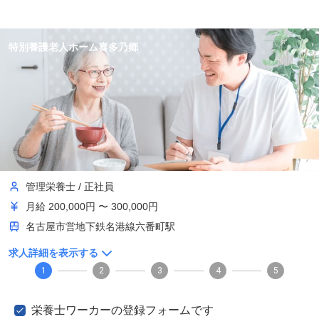
特別養護老人ホーム喜多乃郷
管理栄養士
/
正社員
月給
200,000円 〜 300,000円
名古屋市営地下鉄名港線六番町駅
求人詳細を表示する
1
2
3
4
5
栄養士ワーカーの登録フォームです