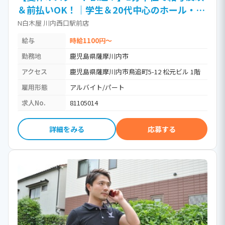
＆前払いOK！｜学生＆20代中心のホール・キ
ッチン
N白木屋 川内西口駅前店
給与
時給1100円～
勤務地
鹿児島県薩摩川内市
アクセス
鹿児島県薩摩川内市鳥追町5-12 松元ビル 1階
雇用形態
アルバイト/パート
求人No.
81105014
詳細をみる
応募する