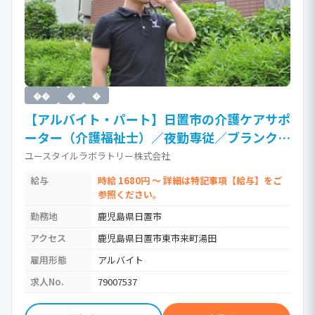
��
�
�
【アルバイト・パート】日置市の介護ケアサポ
ーター（介護福祉士）／夜勤専従／ブランク
OK／訪問介護（時給1,680円以上）［Jb］ /
ユースタイルラボラトリー株式会社
介護福祉士・社会福祉士・社会福祉主事
給与
時給 1680円 ～ 詳細は特記事項【給与】をご
参照ください。
勤務地
鹿児島県日置市
アクセス
鹿児島県日置市東市来町湯田
雇用形態
アルバイト
求人No.
79007537