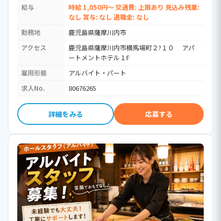
給与
時給 1,050円～ 交通費: 上限あり 見込み残業:
なし 賞与: なし 退職金: なし
勤務地
鹿児島県薩摩川内市
アクセス
鹿児島県薩摩川内市横馬場町２?１０ アパ
ートメントホテル１F
雇用形態
アルバイト・パート
求人No.
80676265
詳細をみる
応募する