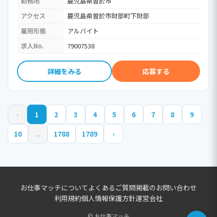
勤務地
鹿児島県曽於市
アクセス
鹿児島県曽於市財部町下財部
雇用形態
アルバイト
求人No.
79007538
詳細をみる
応募する
‹
1
2
3
4
5
6
7
8
9
10
...
1788
1789
›
お仕事マッチについて
よくあるご質問
掲載のお問い合わせ
利用規約
個人情報保護方針
運営会社
© お仕事マッチ