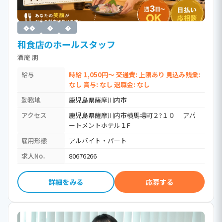
��
�
�
和食店のホールスタッフ
酒庵 朋
給与
時給 1,050円～ 交通費: 上限あり 見込み残業:
なし 賞与: なし 退職金: なし
勤務地
鹿児島県薩摩川内市
アクセス
鹿児島県薩摩川内市横馬場町２?１０ アパ
ートメントホテル１F
雇用形態
アルバイト・パート
求人No.
80676266
詳細をみる
応募する