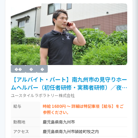
��
�
�
【アルバイト・パート】南九州市の見守りホー
ムヘルパー（初任者研修・実務者研修）／夜勤
専従／髪型自由／訪問介護（時給1,680円以
ユースタイルラボラトリー株式会社
上）［Jb］ / 介護職員実務者研修(ホームヘル
給与
時給 1680円 ～ 詳細は特記事項【給与】をご
パー1級)
参照ください。
勤務地
鹿児島県南九州市
アクセス
鹿児島県南九州市頴娃町牧之内