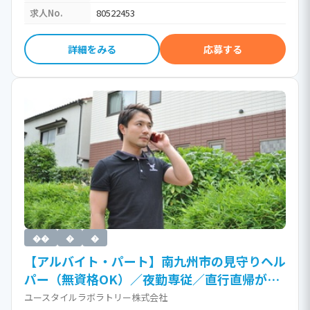
求人No.
80522453
詳細をみる
応募する
��
�
�
【アルバイト・パート】南九州市の見守りヘル
パー（無資格OK）／夜勤専従／直行直帰がう
れしい訪問介護（時給1,680円以上）［Jb］ /
ユースタイルラボラトリー株式会社