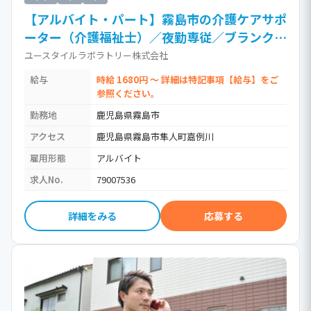
【アルバイト・パート】霧島市の介護ケアサポ
ーター（介護福祉士）／夜勤専従／ブランク
OK／訪問介護（時給1,680円以上）［Jb］ /
ユースタイルラボラトリー株式会社
介護福祉士・社会福祉士・社会福祉主事
給与
時給 1680円 ～ 詳細は特記事項【給与】をご
参照ください。
勤務地
鹿児島県霧島市
アクセス
鹿児島県霧島市隼人町嘉例川
雇用形態
アルバイト
求人No.
79007536
詳細をみる
応募する