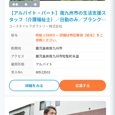
��
�
�
【アルバイト・パート】南九州市の生活支援ス
タッフ（介護福祉士）／日勤のみ／ブランク
OK・直行直帰がうれしい訪問介護（時給
ユースタイルラボラトリー株式会社
1,360円以上）［Ja］ / 介護福祉士・社会福祉
給与
時給 1360円 ～ 詳細は特記事項【給与】をご
士・社会福祉主事
参照ください。
勤務地
鹿児島県南九州市
アクセス
鹿児島県南九州市知覧町永里
雇用形態
アルバイト
求人No.
80522502
詳細をみる
応募する