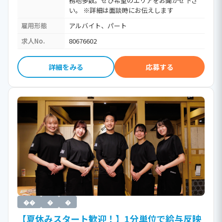
務地多数。ぜひ希望のエリアをお聞かせ下さ
い。 ※詳細は面談時にお伝えします
雇用形態
アルバイト、パート
求人No.
80676602
詳細をみる
応募する
��
�
�
【夏休みスタート歓迎！】1分単位で給与反映