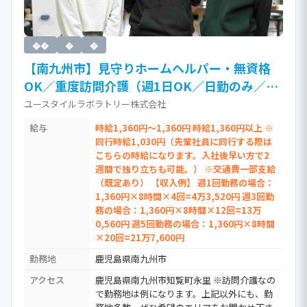
��
�
�
【南九州市】見守りホームヘルパー・無資格
OK／重度訪問介護（週1日OK／日勤のみ／W
ワーク可・日払い制度あり／介護職員）
ユースタイルラボラトリー株式会社
［Ja］
給与
時給1,360円～1,360円 時給1,360円以上 ※
同行時給1,030円（先輩社員に同行する際は
こちらの時給になります。入社後早い方で2
週間で独り立ちも可能。） ※交通費一部支給
（既定あり） 【収入例】 週1回勤務の場合：
1,360円×8時間×4回=4万3,520円 週3回勤
務の場合：1,360円×8時間×12回=13万
0,560円 週5回勤務の場合：1,360円×8時間
×20回=21万7,600円
勤務地
鹿児島県南九州市
アクセス
鹿児島県南九州市知覧町永里 ※訪問介護なの
で勤務地は例になります。上記以外にも、勤