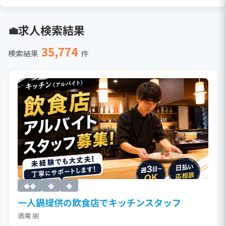
求人検索結果
35,774
検索結果
件
��
�
�
一人鍋提供の飲食店でキッチンスタッフ
酒庵 朋