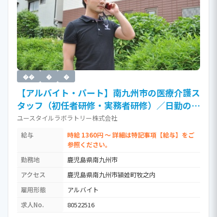
��
�
�
【アルバイト・パート】南九州市の医療介護ス
タッフ（初任者研修・実務者研修）／日勤のみ
／資格が取れる・活かせる訪問介護（時給
ユースタイルラボラトリー株式会社
1,360円以上）［Ja］ / 介護職員実務者研修
給与
時給 1360円 ～ 詳細は特記事項【給与】をご
(ホームヘルパー1級)
参照ください。
勤務地
鹿児島県南九州市
アクセス
鹿児島県南九州市頴娃町牧之内
雇用形態
アルバイト
求人No.
80522516