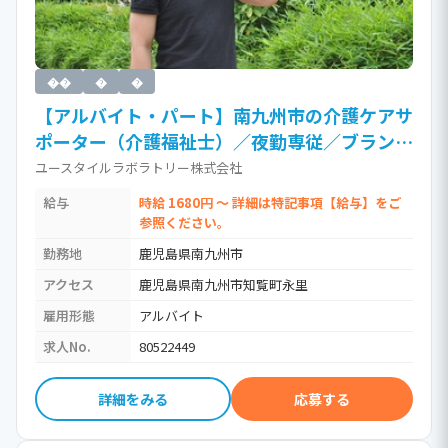
��
�
�
【アルバイト・パート】南九州市の介護ケアサ
ポーター（介護福祉士）／夜勤専従／ブランク
OK／訪問介護（時給1,680円以上）［Jb］ /
ユースタイルラボラトリー株式会社
介護福祉士・社会福祉士・社会福祉主事
給与
時給 1680円 ～ 詳細は特記事項【給与】をご
参照ください。
勤務地
鹿児島県南九州市
アクセス
鹿児島県南九州市知覧町永里
雇用形態
アルバイト
求人No.
80522449
詳細をみる
応募する