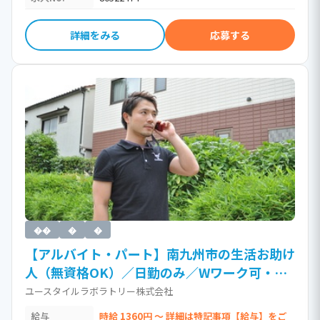
詳細をみる
応募する
��
�
�
【アルバイト・パート】南九州市の生活お助け
人（無資格OK）／日勤のみ／Wワーク可・日
払い制度あり／訪問介護（時給1,360円以上）
ユースタイルラボラトリー株式会社
［Ja］ / 無資格(ホームヘルパー資格不要)
給与
時給 1360円 ～ 詳細は特記事項【給与】をご