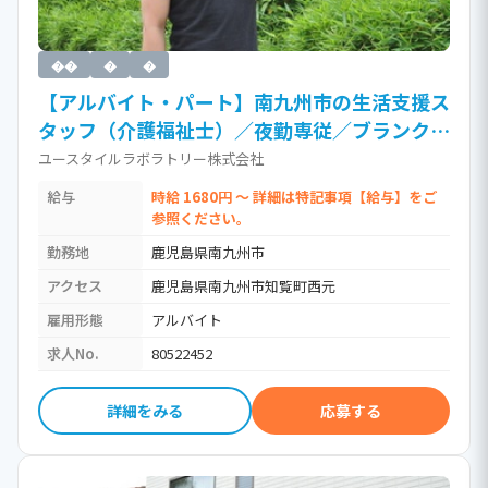
��
�
�
【アルバイト・パート】南九州市の生活支援ス
タッフ（介護福祉士）／夜勤専従／ブランク
OK・直行直帰がうれしい訪問介護（時給
ユースタイルラボラトリー株式会社
1,680円以上）［Jb］ / 介護福祉士・社会福祉
給与
時給 1680円 ～ 詳細は特記事項【給与】をご
士・社会福祉主事
参照ください。
勤務地
鹿児島県南九州市
アクセス
鹿児島県南九州市知覧町西元
雇用形態
アルバイト
求人No.
80522452
詳細をみる
応募する