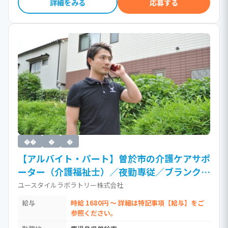
詳細をみる
応募する
��
�
�
【アルバイト・パート】曽於市の介護ケアサポ
ーター（介護福祉士）／夜勤専従／ブランク
OK／訪問介護（時給1,680円以上）［Jb］ /
ユースタイルラボラトリー株式会社
介護福祉士・社会福祉士・社会福祉主事
給与
時給 1680円 ～ 詳細は特記事項【給与】をご
参照ください。