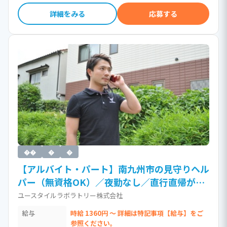
詳細をみる
応募する
��
�
�
【アルバイト・パート】南九州市の見守りヘル
パー（無資格OK）／夜勤なし／直行直帰がう
れしい訪問介護（時給1,360円以上）［Ja］ /
ユースタイルラボラトリー株式会社
無資格(ホームヘルパー資格不要)
給与
時給 1360円 ～ 詳細は特記事項【給与】をご
参照ください。