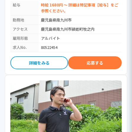
無資格(ホームヘルパー資格不要)
給与
時給 1680円 ～ 詳細は特記事項【給与】をご
参照ください。
勤務地
鹿児島県南九州市
アクセス
鹿児島県南九州市頴娃町牧之内
雇用形態
アルバイト
求人No.
80522454
詳細をみる
応募する