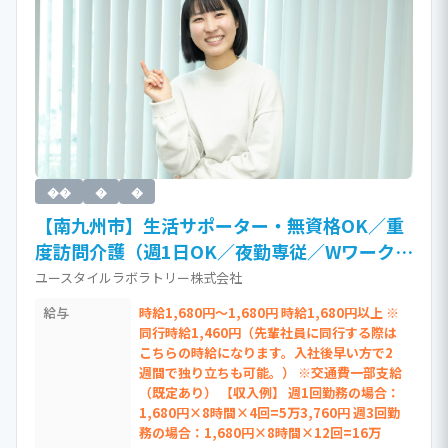
��
�
�
【南九州市】生活サポーター・無資格OK／重
度訪問介護（週1日OK／夜勤専従／Wワーク
可・日払い制度有／介護職員）［Jb］
ユースタイルラボラトリー株式会社
給与
時給1,680円～1,680円 時給1,680円以上 ※
同行時給1,460円（先輩社員に同行する際は
こちらの時給になります。入社後早い方で2
週間で独り立ちも可能。） ※交通費一部支給
（既定あり） 【収入例】 週1回勤務の場合：
1,680円×8時間×4回=5万3,760円 週3回勤
務の場合：1,680円×8時間×12回=16万