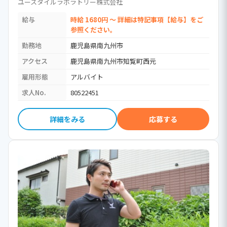
日払い制度有／訪問介護（時給1,680円以上）
ユースタイルラボラトリー株式会社
［Jb］ / 無資格(ホームヘルパー資格不要)
給与
時給 1680円 ～ 詳細は特記事項【給与】をご
参照ください。
勤務地
鹿児島県南九州市
アクセス
鹿児島県南九州市知覧町西元
雇用形態
アルバイト
求人No.
80522451
詳細をみる
応募する