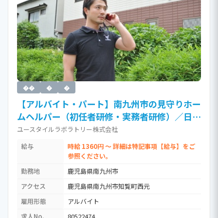
��
�
�
【アルバイト・パート】南九州市の見守りホー
ムヘルパー（初任者研修・実務者研修）／日勤
のみ／髪型自由／訪問介護（時給1,360円以
ユースタイルラボラトリー株式会社
上）［Ja］ / 介護職員実務者研修(ホームヘル
給与
時給 1360円 ～ 詳細は特記事項【給与】をご
パー1級)
参照ください。
勤務地
鹿児島県南九州市
アクセス
鹿児島県南九州市知覧町西元
雇用形態
アルバイト
求人No.
80522474