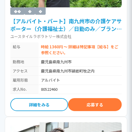
��
�
�
【アルバイト・パート】南九州市の介護ケアサ
ポーター（介護福祉士）／日勤のみ／ブランク
OK／訪問介護（時給1,360円以上）［Ja］ /
ユースタイルラボラトリー株式会社
介護福祉士・社会福祉士・社会福祉主事
給与
時給 1360円 ～ 詳細は特記事項【給与】をご
参照ください。
勤務地
鹿児島県南九州市
アクセス
鹿児島県南九州市頴娃町牧之内
雇用形態
アルバイト
求人No.
80522460
詳細をみる
応募する