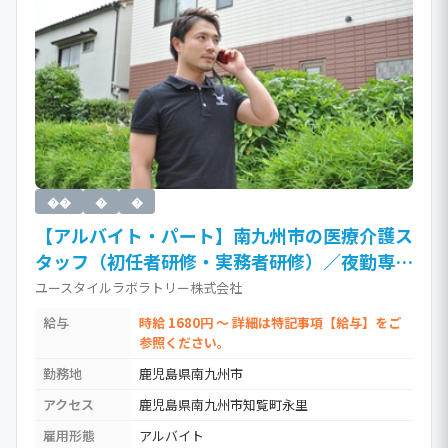
��
�
�
【アルバイト・パート】南九州市の医療介護ス
タッフ（初任者研修・実務者研修）／夜勤専従
／資格が取れる・活かせる訪問介護（時給
ユースタイルラボラトリー株式会社
1,680円以上）［Jb］ / 介護職員実務者研修
給与
時給 1680円 ～ 詳細は特記事項【給与】をご
(ホームヘルパー1級)
参照ください。
勤務地
鹿児島県南九州市
アクセス
鹿児島県南九州市知覧町永里
雇用形態
アルバイト