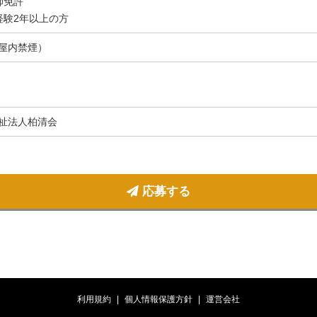
師免許
経験2年以上の方
屋内禁煙）
祉法人柏清会
応募する
利用規約
個人情報保護方針
運営会社