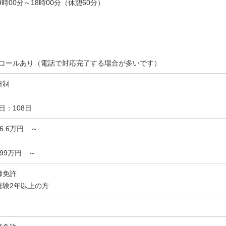
9時00分～18時00分（休憩60分）
コールあり（電話で対応完了する場合が多いです）
日制
日：108日
26.6万円 ～
]399万円 ～
師免許
経験2年以上の方