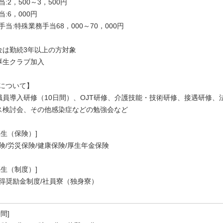
:2，500～3，500円
:6，000円
手当:特殊業務手当68，000～70，000円
金は勤続3年以上の方対象
厚生クラブ加入
について】
職員導入研修（10日間）、OJT研修、介護技能・技術研修、接遇研修
ス検討会、その他感染症などの勉強会など
厚生（保険）]
険/労災保険/健康保険/厚生年金保険
厚生（制度）]
得奨励金制度/社員寮（独身寮）
間]