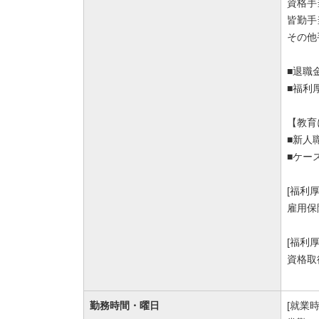
資格手当
皆勤手当
その他
■退職
■福利
【教育
■新人
■ケー
[福利
雇用保
[福利
資格取
勤務時間・曜日
[就業時