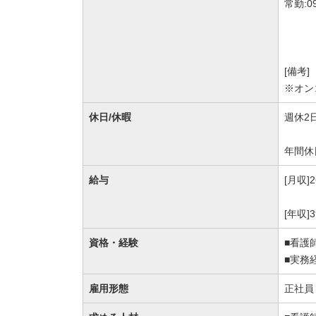
常勤:0
[備考]
※オン
休日/休暇
週休2
年間休
給与
[月収]
[年収
資格・経験
■看護
■実務
雇用形態
正社員