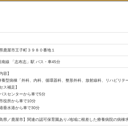
県鹿屋市王子町３９８０番地１
日南線 「志布志」駅 バス・車45分
内容】
療養型病棟「外科、内科、循環器科、整形外科、放射線科、リハビリテ
セス補足】
バスセンターから車で5分
市役所から車で10分
港垂水港から車で30分
島県／鹿屋市】関連の認可保育園あり♪地域に根差した療養病院の病棟