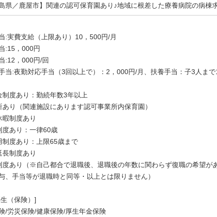
島県／鹿屋市】関連の認可保育園あり♪地域に根差した療養病院の病棟
当:実費支給（上限あり）10，500円/月
:15，000円
:12，000円/回
手当:夜勤対応手当（3回以上で）：2，000円/月、扶養手当：子3人まで1
金制度あり：勤続年数3年以上
所あり（関連施設にあります認可事業所内保育園）
休暇制度あり
制度あり：一律60歳
用制度あり：上限65歳まで
延長制度あり
制度あり（※自己都合で退職後、退職後の年数に関わらず復職の希望が
与、手当等が退職時と同等・以上とは限りません）
厚生（保険）]
険/労災保険/健康保険/厚生年金保険