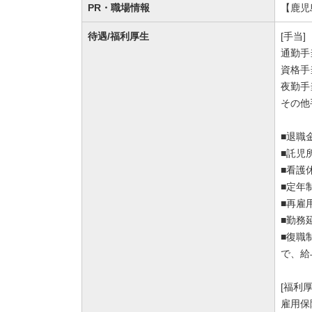
PR・職場情報
【鹿児
待遇/福利厚生
[手当]
通勤手
資格手当
夜勤手当
その他
■退職
■託児
■看護
■定年
■再雇
■勤務
■復職
で、給
[福利
雇用保