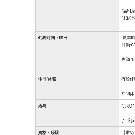
[福利
財形貯
勤務時間・曜日
[就業時
日勤:0
夜勤:1
休日/休暇
有給休
年間休
給与
[月収]
[年収]
資格・経験
【求め