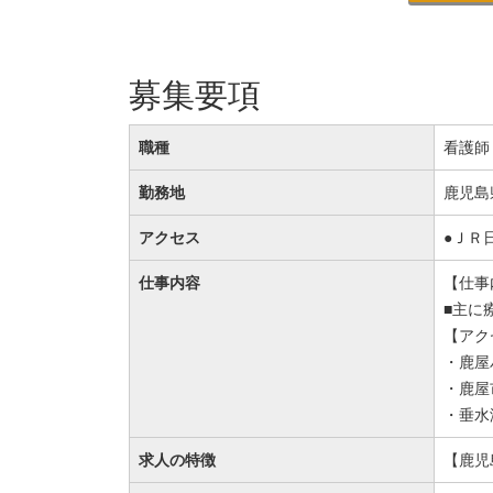
募集要項
職種
看護師
勤務地
鹿児島
アクセス
●ＪＲ
仕事内容
【仕事
■主に
【アク
・鹿屋
・鹿屋
・垂水
求人の特徴
【鹿児