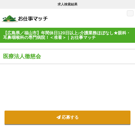
求人検索結果
M
【広島県／福山市】年間休日120日以上♪介護業務ほぼなし★眼科・
耳鼻咽喉科の専門病院！＜准看＞｜お仕事マッチ
医療法人徹慈会
応募する