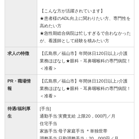
【こんな方が活躍されています】
★患者様のADL向上に関わりたい方、専門性を
高めたい方
★急性期総合病院は忙しすぎるで合わなかった
が、看護師として経験を積みたい方
求人の特徴
【広島県／福山市】年間休日120日以上♪介護
業務ほぼなし★眼科・耳鼻咽喉科の専門病院！
＜准看＞
PR・職場情
【広島県／福山市】年間休日120日以上♪介護
報
業務ほぼなし★眼科・耳鼻咽喉科の専門病院！
＜准看＞
待遇/福利厚
[手当]
生
通勤手当:実費支給 上限20，000円／月
住宅手当
家族手当:母子家庭手当 ＊単独世帯
調整手当:日勤調整手当：20，000円／月