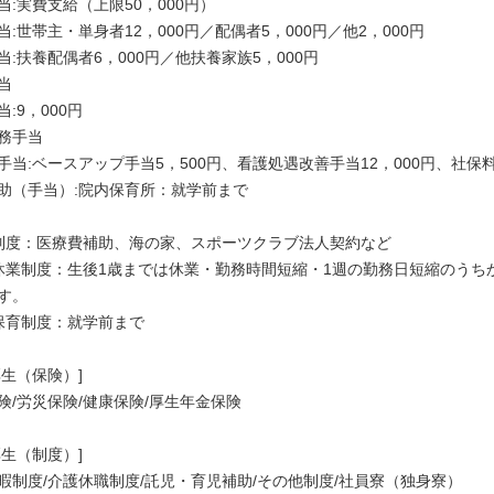
当:実費支給（上限50，000円）
当:世帯主・単身者12，000円／配偶者5，000円／他2，000円
当:扶養配偶者6，000円／他扶養家族5，000円
当
:9，000円
務手当
手当:ベースアップ手当5，500円、看護処遇改善手当12，000円、社保料
助（手当）:院内保育所：就学前まで
制度：医療費補助、海の家、スポーツクラブ法人契約など
休業制度：生後1歳までは休業・勤務時間短縮・1週の勤務日短縮のうち
す。
保育制度：就学前まで
厚生（保険）]
険/労災保険/健康保険/厚生年金保険
厚生（制度）]
暇制度/介護休職制度/託児・育児補助/その他制度/社員寮（独身寮）