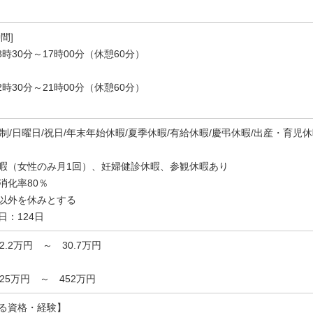
間]
8時30分～17時00分（休憩60分）
2時30分～21時00分（休憩60分）
休制/日曜日/祝日/年末年始休暇/夏季休暇/有給休暇/慶弔休暇/出産・育児
暇（女性のみ月1回）、妊婦健診休暇、参観休暇あり
消化率80％
以外を休みとする
日：124日
22.2万円 ～ 30.7万円
325万円 ～ 452万円
る資格・経験】