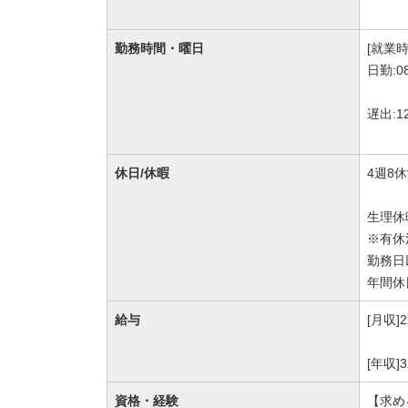
勤務時間・曜日
[就業時
日勤:0
遅出:1
休日/休暇
4週8
生理休
※有休
勤務日
年間休
給与
[月収]
[年収]
資格・経験
【求め