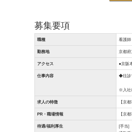
募集要項
職種
看護師
勤務地
京都府
アクセス
●京阪
仕事内容
◆往診
※入社
求人の特徴
【京都
PR・職場情報
【京都
待遇/福利厚生
[手当]