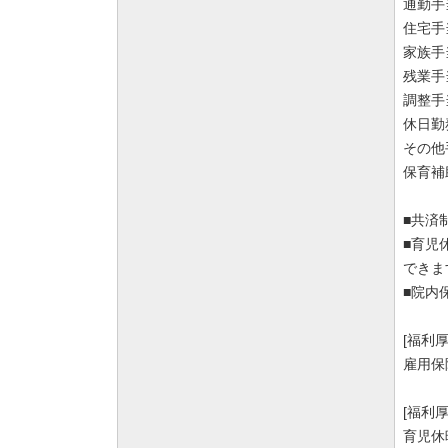
通勤手
住宅手
家族手
残業手
調整手当
休日勤
その他
保育補
■共済
■育児
できま
■院内
[福利
雇用保
[福利
育児休