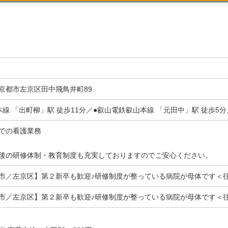
京都市左京区田中飛鳥井町89
本線 「出町柳」駅 徒歩11分／●叡山電鉄叡山本線 「元田中」駅 徒歩5分
での看護業務
後の研修体制・教育制度も充実しておりますのでご安心ください。
市／左京区】第２新卒も歓迎♪研修制度が整っている病院が母体です＜
市／左京区】第２新卒も歓迎♪研修制度が整っている病院が母体です＜