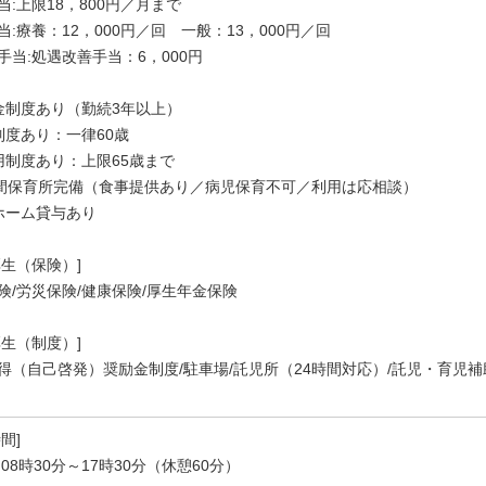
当:上限18，800円／月まで
当:療養：12，000円／回 一般：13，000円／回
手当:処遇改善手当：6，000円
金制度あり（勤続3年以上）
制度あり：一律60歳
用制度あり：上限65歳まで
時間保育所完備（食事提供あり／病児保育不可／利用は応相談）
ホーム貸与あり
厚生（保険）]
険/労災保険/健康保険/厚生年金保険
厚生（制度）]
得（自己啓発）奨励金制度/駐車場/託児所（24時間対応）/託児・育児補
間]
08時30分～17時30分（休憩60分）