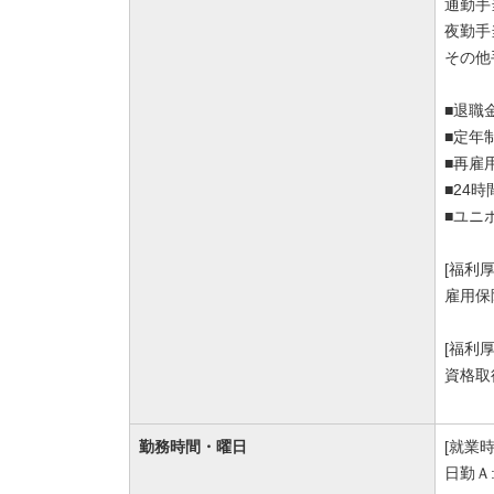
通勤手
夜勤手
その他
■退職
■定年
■再雇
■24
■ユニ
[福利
雇用保
[福利
資格取
勤務時間・曜日
[就業時
日勤Ａ: