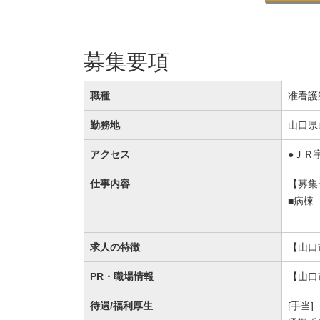
募集要項
職種
准看護
勤務地
山口県
アクセス
●ＪＲ
仕事内容
【募集
■病棟
求人の特徴
【山口
PR・職場情報
【山口
待遇/福利厚生
[手当]