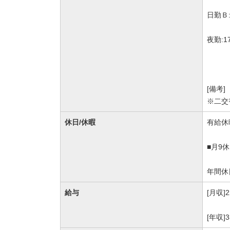
日勤Ｂ:
夜勤:1
[備考]
※二交
休日/休暇
有給休
■月9
年間休
給与
[月収]
[年収]