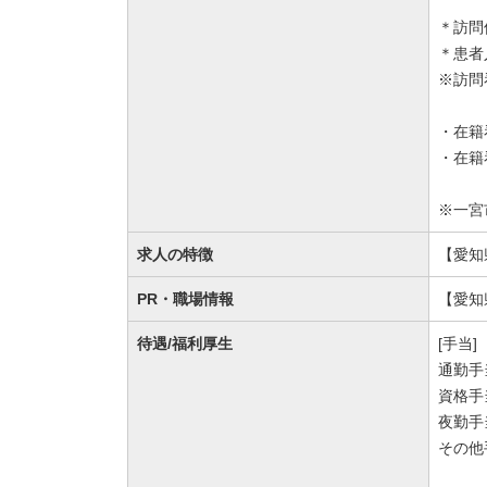
＊訪問
＊患者
※訪問
・在籍
・在籍
※一宮
求人の特徴
【愛知
PR・職場情報
【愛知
待遇/福利厚生
[手当]
通勤手
資格手当
夜勤手
その他