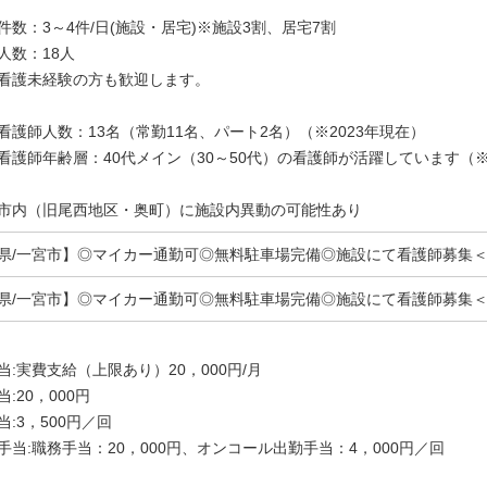
件数：3～4件/日(施設・居宅)※施設3割、居宅7割
人数：18人
看護未経験の方も歓迎します。
看護師人数：13名（常勤11名、パート2名）（※2023年現在）
看護師年齢層：40代メイン（30～50代）の看護師が活躍しています（※
市内（旧尾西地区・奥町）に施設内異動の可能性あり
県/一宮市】◎マイカー通勤可◎無料駐車場完備◎施設にて看護師募集
県/一宮市】◎マイカー通勤可◎無料駐車場完備◎施設にて看護師募集
当:実費支給（上限あり）20，000円/月
:20，000円
当:3，500円／回
手当:職務手当：20，000円、オンコール出勤手当：4，000円／回