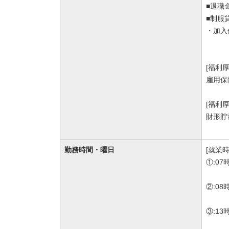
■退職
■制服
・加入
[福利
雇用保
[福利
財形貯
勤務時間・曜日
[就業時
①:07
②:08
③:13