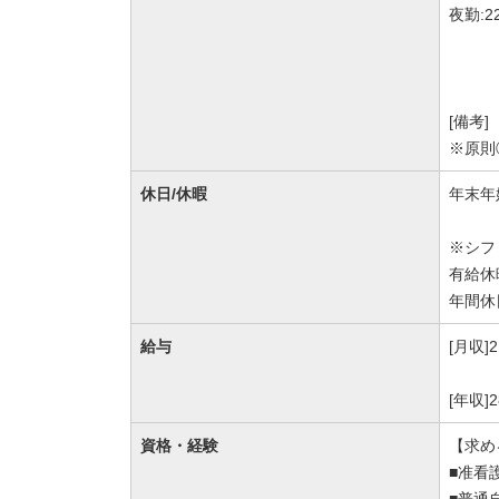
夜勤:2
[備考]
※原則
休日/休暇
年末年
※シフ
有給休
年間休
給与
[月収]
[年収]
資格・経験
【求め
■准看
■普通