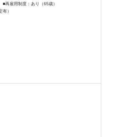
 ■再雇用制度：あり（65歳）
定有）