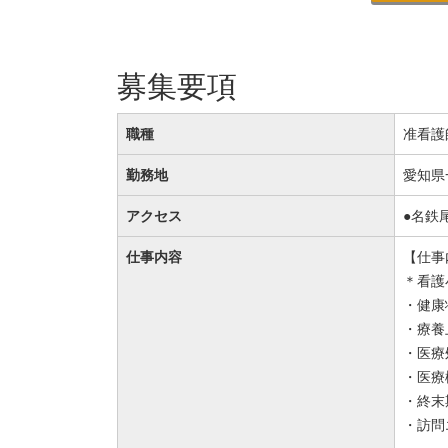
募集要項
職種
准看護
勤務地
愛知県
アクセス
●名鉄
仕事内容
【仕事
＊看護
・健康
・療養
・医療
・医療
・終末
・訪問