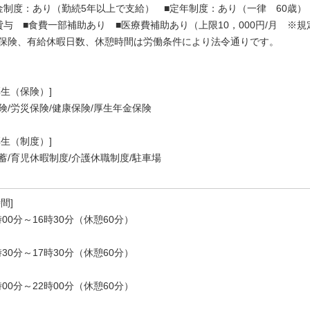
金制度：あり（勤続5年以上で支給） ■定年制度：あり（一律 60歳）
貸与 ■食費一部補助あり ■医療費補助あり（上限10，000円/月 ※規
保険、有給休暇日数、休憩時間は労働条件により法令通りです。
厚生（保険）]
険/労災保険/健康保険/厚生年金保険
厚生（制度）]
蓄/育児休暇制度/介護休職制度/駐車場
間]
時00分～16時30分（休憩60分）
時30分～17時30分（休憩60分）
時00分～22時00分（休憩60分）