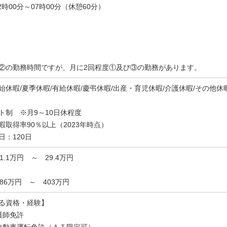
2時00分～07時00分（休憩60分）
②の勤務時間ですが、月に2回程度①及び③の勤務があります。
始休暇/夏季休暇/有給休暇/慶弔休暇/出産・育児休暇/介護休暇/その他休暇
ト制 ※月9～10日休程度
暇取得率90％以上（2023年時点）
日：120日
21.1万円 ～ 29.4万円
286万円 ～ 403万円
る資格・経験】
護師免許
自動車運転免許（ＡＴ限定可）