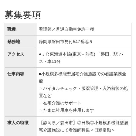
募集要項
職種
看護師／普通自動車免許一種
勤務地
静岡県磐田市見付547番地５
アクセス
●ＪＲ東海道本線(東京－熱海) 「磐田」駅 バ
ス・車11分
仕事内容
■小規模多機能型居宅介護施設での看護業務全
般
・バイタルチェック・服薬管理・入浴前後の処
置など
・在宅介護のサポート
・たまに社用車を使用します
求人の特徴
【静岡県／磐田市】◎日勤◎小規模多機能型居
宅介護施設にて看護師募集＜日勤常勤＞