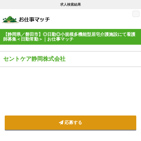
求人検索結果
M
【静岡県／磐田市】◎日勤◎小規模多機能型居宅介護施設にて看護
師募集＜日勤常勤＞｜お仕事マッチ
セントケア静岡株式会社
応募する