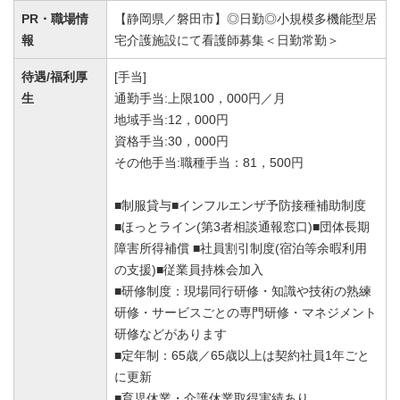
PR・職場情
【静岡県／磐田市】◎日勤◎小規模多機能型居
報
宅介護施設にて看護師募集＜日勤常勤＞
待遇/福利厚
[手当]
生
通勤手当:上限100，000円／月
地域手当:12，000円
資格手当:30，000円
その他手当:職種手当：81，500円
■制服貸与■インフルエンザ予防接種補助制度
■ほっとライン(第3者相談通報窓口)■団体長期
障害所得補償 ■社員割引制度(宿泊等余暇利用
の支援)■従業員持株会加入
■研修制度：現場同行研修・知識や技術の熟練
研修・サービスごとの専門研修・マネジメント
研修などがあります
■定年制：65歳／65歳以上は契約社員1年ごと
に更新
■育児休業・介護休業取得実績あり