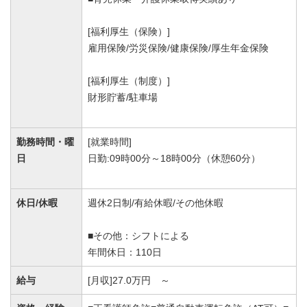
[福利厚生（保険）]
雇用保険/労災保険/健康保険/厚生年金保険
[福利厚生（制度）]
財形貯蓄/駐車場
勤務時間・曜
[就業時間]
日
日勤:09時00分～18時00分（休憩60分）
休日/休暇
週休2日制/有給休暇/その他休暇
■その他：シフトによる
年間休日：110日
給与
[月収]27.0万円 ～