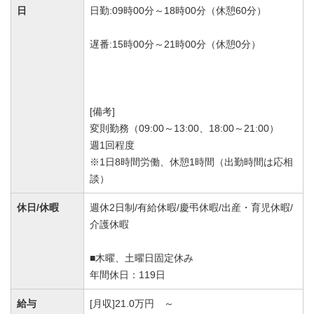
日
日勤:09時00分～18時00分（休憩60分）
遅番:15時00分～21時00分（休憩0分）
[備考]
変則勤務（09:00～13:00、18:00～21:00）
週1回程度
※1日8時間労働、休憩1時間（出勤時間は応相
談）
休日/休暇
週休2日制/有給休暇/慶弔休暇/出産・育児休暇/
介護休暇
■木曜、土曜日固定休み
年間休日：119日
給与
[月収]21.0万円 ～