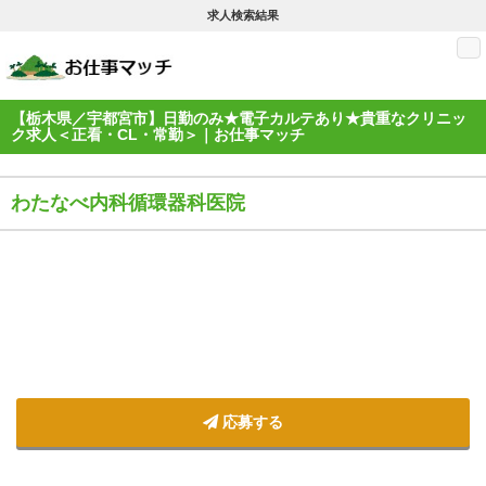
求人検索結果
M
【栃木県／宇都宮市】日勤のみ★電子カルテあり★貴重なクリニッ
ク求人＜正看・CL・常勤＞｜お仕事マッチ
わたなべ内科循環器科医院
応募する