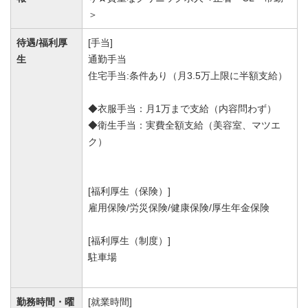
＞
待遇/福利厚
[手当]
生
通勤手当
住宅手当:条件あり（月3.5万上限に半額支給）
◆衣服手当：月1万まで支給（内容問わず）
◆衛生手当：実費全額支給（美容室、マツエ
ク）
[福利厚生（保険）]
雇用保険/労災保険/健康保険/厚生年金保険
[福利厚生（制度）]
駐車場
勤務時間・曜
[就業時間]