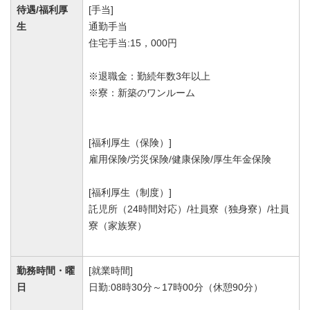
待遇/福利厚
[手当]
生
通勤手当
住宅手当:15，000円
※退職金：勤続年数3年以上
※寮：新築のワンルーム
[福利厚生（保険）]
雇用保険/労災保険/健康保険/厚生年金保険
[福利厚生（制度）]
託児所（24時間対応）/社員寮（独身寮）/社員
寮（家族寮）
勤務時間・曜
[就業時間]
日
日勤:08時30分～17時00分（休憩90分）