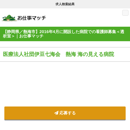
求人検索結果
M
【静岡県／熱海市】2016年4月に開設した病院での看護師募集＜透
析室＞｜お仕事マッチ
医療法人社団伊豆七海会 熱海 海の見える病院
応募する