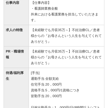
仕事内容
【仕事内容】
・看護師業務全般
外来における看護業務を担当していただきま
す。
求人の特徴
【未経験でも月収35万～】不妊治療CL／患者
様からの『お母さんという人生を与えてくれて
ありがとう』
PR・職場情
【未経験でも月収35万～】不妊治療CL／患者
報
様からの『お母さんという人生を与えてくれて
ありがとう』
待遇/福利厚
[手当]
生
通勤手当:全額支給
住宅手当:20，000円
資格手当:5，000円/1資格につき
皆勤手当:20，000円
日祝出勤手当：1，000円/日(8時間以上シフト