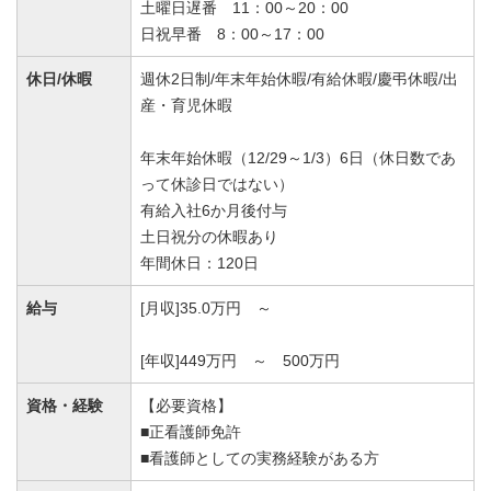
土曜日遅番 11：00～20：00
日祝早番 8：00～17：00
休日/休暇
週休2日制/年末年始休暇/有給休暇/慶弔休暇/出
産・育児休暇
年末年始休暇（12/29～1/3）6日（休日数であ
って休診日ではない）
有給入社6か月後付与
土日祝分の休暇あり
年間休日：120日
給与
[月収]35.0万円 ～
[年収]449万円 ～ 500万円
資格・経験
【必要資格】
■正看護師免許
■看護師としての実務経験がある方