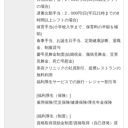
の場合)
遅番出勤手当：2，000円/日(平日21時までの8
時間以上シフトの場合)
保育手当(小学校入学まで、保育料の半額を補
助)
食事手当、お誕生日手当、定期健康診断、退職
金、制服貸与
慶弔見舞金制度(結婚祝金、傷病見舞金、災害
見舞金、死亡弔慰金)
美容クリニックの社員割引、提携レストランの
無料利用
福利厚生サービスでの旅行・レジャー割引等
[福利厚生（保険）]
雇用保険/労災保険/健康保険/厚生年金保険
[福利厚生（制度）]
資格取得奨励金制度/資格取得（自己啓発）奨