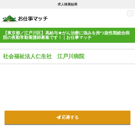
求人検索結果
M
【東京都／江戸川区】高給与★がん治療に強みを持つ急性期総合病
院の夜勤常勤看護師募集です！｜お仕事マッチ
社会福祉法人仁生社 江戸川病院
応募する