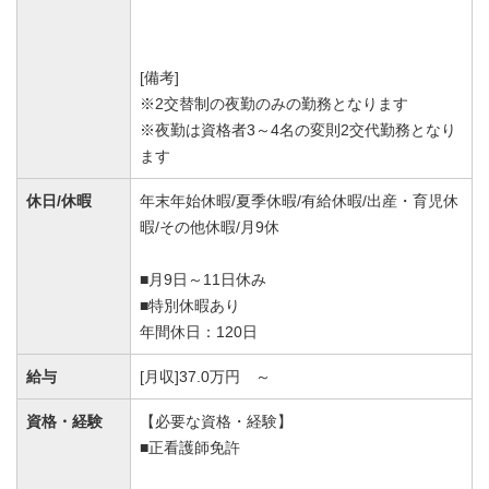
[備考]
※2交替制の夜勤のみの勤務となります
※夜勤は資格者3～4名の変則2交代勤務となり
ます
休日/休暇
年末年始休暇/夏季休暇/有給休暇/出産・育児休
暇/その他休暇/月9休
■月9日～11日休み
■特別休暇あり
年間休日：120日
給与
[月収]37.0万円 ～
資格・経験
【必要な資格・経験】
■正看護師免許