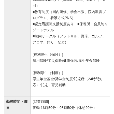
回）
■教育制度（国内研修、学会出張、院内教育プ
ログラム、看護方式PNS）
■認定看護師支援制度あり ■保養所・会員制リ
ゾートホテル
■院内サークル（フットサル、野球、ゴルフ、
アロマ、釣り など）
[福利厚生（保険）]
雇用保険/労災保険/健康保険/厚生年金保険
[福利厚生（制度）]
厚生年金基金/奨学金制度/託児所（24時間対
応）/託児・育児補助
勤務時間・曜
[就業時間]
日
夜勤:16時50分～08時50分（休憩90分）