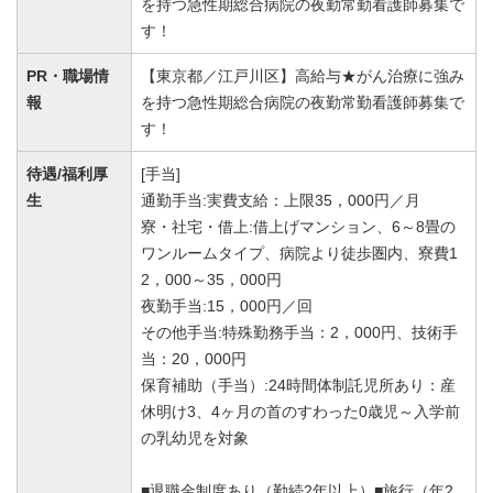
を持つ急性期総合病院の夜勤常勤看護師募集で
す！
PR・職場情
【東京都／江戸川区】高給与★がん治療に強み
報
を持つ急性期総合病院の夜勤常勤看護師募集で
す！
待遇/福利厚
[手当]
生
通勤手当:実費支給：上限35，000円／月
寮・社宅・借上:借上げマンション、6～8畳の
ワンルームタイプ、病院より徒歩圏内、寮費1
2，000～35，000円
夜勤手当:15，000円／回
その他手当:特殊勤務手当：2，000円、技術手
当：20，000円
保育補助（手当）:24時間体制託児所あり：産
休明け3、4ヶ月の首のすわった0歳児～入学前
の乳幼児を対象
■退職金制度あり（勤続2年以上）■旅行（年2