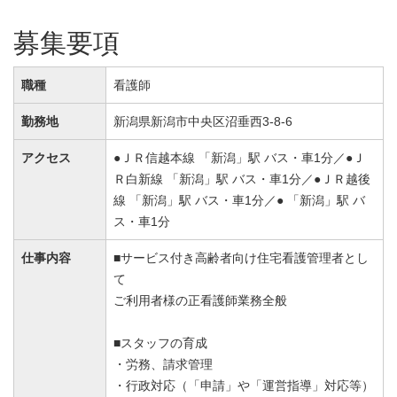
募集要項
職種
看護師
勤務地
新潟県新潟市中央区沼垂西3-8-6
アクセス
●ＪＲ信越本線 「新潟」駅 バス・車1分／●Ｊ
Ｒ白新線 「新潟」駅 バス・車1分／●ＪＲ越後
線 「新潟」駅 バス・車1分／● 「新潟」駅 バ
ス・車1分
仕事内容
■サービス付き高齢者向け住宅看護管理者とし
て
ご利用者様の正看護師業務全般
■スタッフの育成
・労務、請求管理
・行政対応（「申請」や「運営指導」対応等）