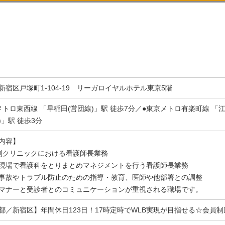
新宿区戸塚町1-104-19 リーガロイヤルホテル東京5階
メトロ東西線 「早稲田(営団線)」駅 徒歩7分／●東京メトロ有楽町線 「江
)」駅 徒歩3分
内容】
制クリニックにおける看護師長業務
現場で看護科をとりまとめマネジメントを行う看護師長業務
事故やトラブル防止のための指導・教育、医師や他部署との調整
マナーと受診者とのコミュニケーションが重視される職場です。
都／新宿区】年間休日123日！17時定時でWLB実現が目指せる☆会員制