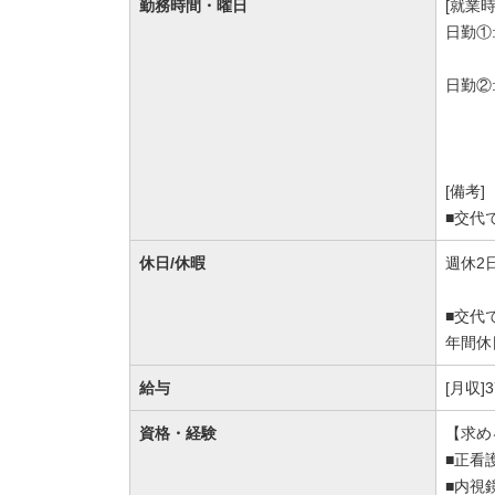
勤務時間・曜日
[就業時
日勤①:
日勤②:
[備考]
■交代で
休日/休暇
週休2
■交代
年間休
給与
[月収]
資格・経験
【求め
■正看
■内視