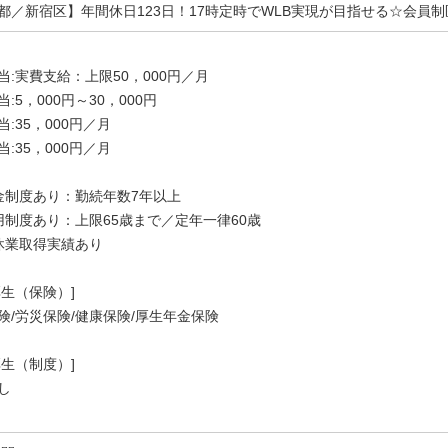
都／新宿区】年間休日123日！17時定時でWLB実現が目指せる☆会員制
当:実費支給：上限50，000円／月
:5，000円～30，000円
:35，000円／月
:35，000円／月
金制度あり：勤続年数7年以上
用制度あり：上限65歳まで／定年一律60歳
休業取得実績あり
厚生（保険）]
険/労災保険/健康保険/厚生年金保険
厚生（制度）]
し