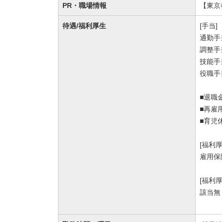
PR・職場情報
【東京
待遇/福利厚生
[手当]
通勤手
調整手当
技能手当
役職手当
■退職
■再雇
■育児
[福利
雇用保
[福利
該当無