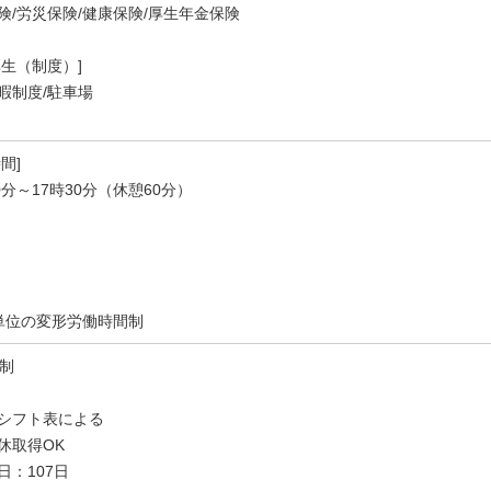
険/労災保険/健康保険/厚生年金保険
厚生（制度）]
暇制度/駐車場
間]
0分～17時30分（休憩60分）
単位の変形労働時間制
休制
シフト表による
休取得OK
日：107日