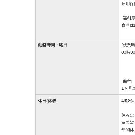
雇用保
[福利
育児休
勤務時間・曜日
[就業時
08時3
[備考]
1ヶ月
休日/休暇
4週8
休みは
※希望
年間休