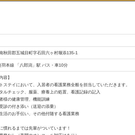
南秋田郡五城目町字石田六ヶ村堰添135-1
奥羽本線 「八郎潟」駅 バス・車10分
内容】
トステイにおいて、入居者の看護業務全般を担当していただきます。
タルチェック、服薬、療養上の処置、看護記録の記入
者様の健康管理、機能訓練
受診の付き添い（送迎の添乗）
生活のお手伝い、その他付随する看護業務
に慣れるまでは先輩がついています！