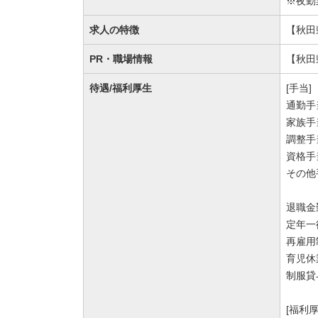
※夜勤
求人の特徴
【秋田
PR・職場情報
【秋田
待遇/福利厚生
[手当]
通勤手
家族手
調整手当
資格手当
その他
退職金
定年一
再雇用
育児休
制服貸
[福利