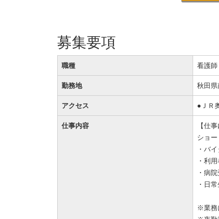
募集要項
職種
看護師
勤務地
秋田県
アクセス
●ＪＲ
仕事内容
【仕事
ショー
・バイ
・利用
・病院
・日常
※業務