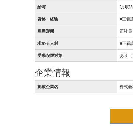
給与
[月収]
資格・経験
■正看
雇用形態
正社員
求める人材
■正看
受動喫煙対策
あり（
企業情報
掲載企業名
株式会