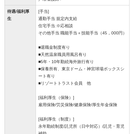
待遇/福利厚
[手当]
生
通勤手当:規定内支給
住宅手当:※応相談
その他手当:職能手当＋技能手当（45，000円）
■退職金制度有り
■天然温泉職員用風呂有り
■5年・10年勤続海外旅行有り
■保養所有、東京ドーム・神宮球場ボックスシ
ート有り
■リゾートトラスト会員 他
[福利厚生（保険）]
雇用保険/労災保険/健康保険/厚生年金保険
[福利厚生（制度）]
永年勤続制度/託児所（日中対応）/託児・育児
補助