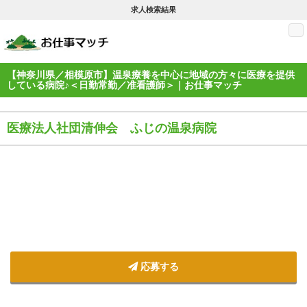
求人検索結果
M
【神奈川県／相模原市】温泉療養を中心に地域の方々に医療を提供
している病院♪＜日勤常勤／准看護師＞｜お仕事マッチ
医療法人社団清伸会 ふじの温泉病院
応募する