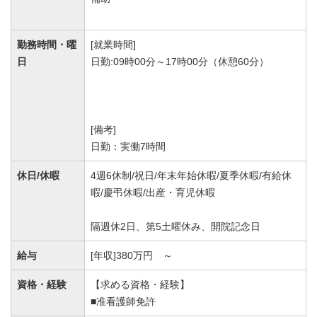
勤務時間・曜
[就業時間]
日
日勤:09時00分～17時00分（休憩60分）
[備考]
日勤：実働7時間
休日/休暇
4週6休制/祝日/年末年始休暇/夏季休暇/有給休
暇/慶弔休暇/出産・育児休暇
隔週休2日、第5土曜休み、開院記念日
給与
[年収]380万円 ～
資格・経験
【求める資格・経験】
■准看護師免許