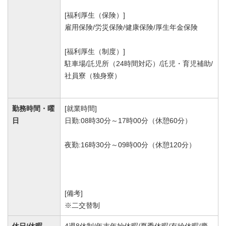
[福利厚生（保険）]
雇用保険/労災保険/健康保険/厚生年金保険
[福利厚生（制度）]
駐車場/託児所（24時間対応）/託児・育児補助/
社員寮（独身寮）
勤務時間・曜
[就業時間]
日
日勤:08時30分～17時00分（休憩60分）
夜勤:16時30分～09時00分（休憩120分）
[備考]
※二交替制