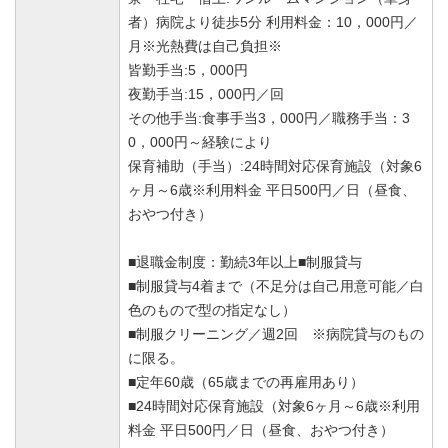
者）病院より徒歩5分 利用料金：10，000円／
月※光熱費は自己負担※
皆勤手当:5，000円
夜勤手当:15，000円／回
その他手当:食事手当3，000円／職務手当：3
0，000円～経験により
保育補助（手当）:24時間対応保育施設（対象6
ヶ月～6歳※利用料金 平日500円／日（昼食、
おやつ付き）
■退職金制度：勤続3年以上■制服貸与
■制服貸与4着まで（不足分は自己用意可能／白
色のもので型の指定なし）
■制服クリーニング／週2回 ※病院貸与のもの
に限る。
■定年60歳（65歳までの再雇用あり）
■24時間対応保育施設（対象6ヶ月～6歳※利用
料金 平日500円／日（昼食、おやつ付き）