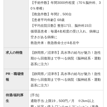
【手術件数】年間3000件程度（70％脳外科、3
0％脊椎）
【救急件数】年間2，500台
【患者平均年齢】68歳
【平均在院日数】整形17日、脳外科15日
循環器患者：毎週4名程度の受け入れ、病棟は
空きがある病棟に
救急外来：救急救命士が4名在中
求人の特徴
【静岡県／沼津市】高水準の給与が魅力！急性
期から回復期まで学べる病院《脳神経系・運動
器系に注力》
PR・職場情
【静岡県／沼津市】高水準の給与が魅力！急性
報
期から回復期まで学べる病院《脳神経系・運動
器系に注力》
待遇/福利厚
[手当]
生
通勤手当:上限19，500円／月 ※2km以上
寮・社宅・借上:ワンルームマンション（単身