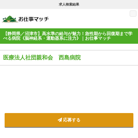
求人検索結果
M
【静岡県／沼津市】高水準の給与が魅力！急性期から回復期まで学
べる病院《脳神経系・運動器系に注力》｜お仕事マッチ
医療法人社団親和会 西島病院
応募する