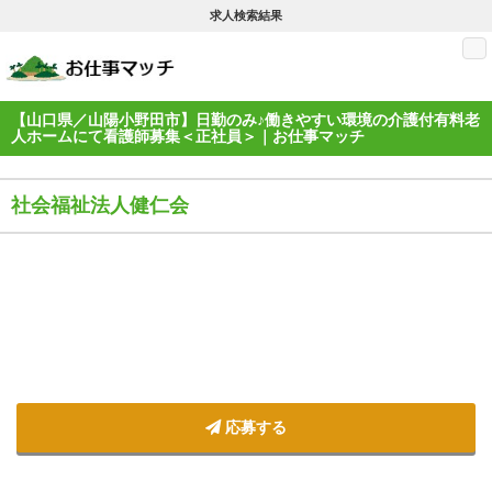
求人検索結果
M
【山口県／山陽小野田市】日勤のみ♪働きやすい環境の介護付有料老
人ホームにて看護師募集＜正社員＞｜お仕事マッチ
社会福祉法人健仁会
応募する