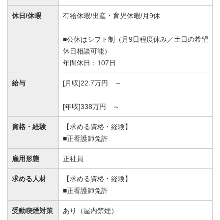
休日/休暇
有給休暇/出産・育児休暇/月9休
■公休はシフト制（月9日程度休み／土日の希望
休日相談可能）
年間休日：107日
給与
[月収]22.7万円 ～
[年収]338万円 ～
資格・経験
【求める資格・経験】
■正看護師免許
雇用形態
正社員
求める人材
【求める資格・経験】
■正看護師免許
受動喫煙対策
あり（屋内禁煙）