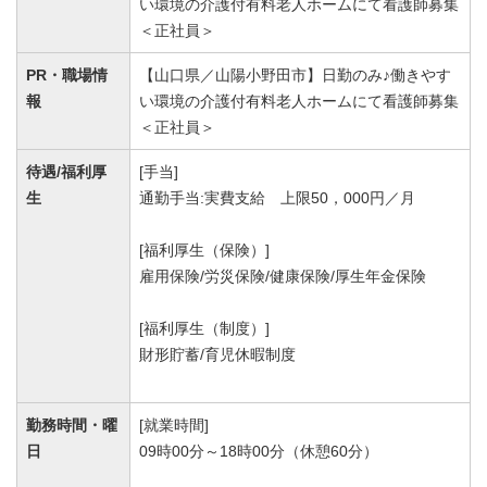
い環境の介護付有料老人ホームにて看護師募集
＜正社員＞
PR・職場情
【山口県／山陽小野田市】日勤のみ♪働きやす
報
い環境の介護付有料老人ホームにて看護師募集
＜正社員＞
待遇/福利厚
[手当]
生
通勤手当:実費支給 上限50，000円／月
[福利厚生（保険）]
雇用保険/労災保険/健康保険/厚生年金保険
[福利厚生（制度）]
財形貯蓄/育児休暇制度
勤務時間・曜
[就業時間]
日
09時00分～18時00分（休憩60分）