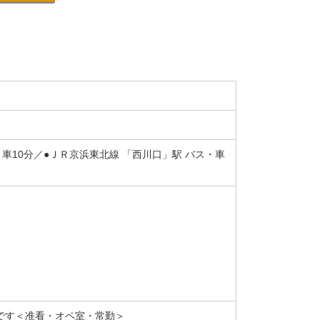
・車10分／●ＪＲ京浜東北線 「西川口」駅 バス・車
です＜准看・オペ室・常勤＞