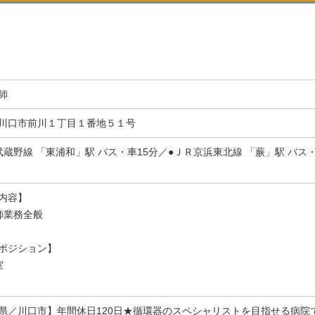
師
川口市前川１丁目１番地５１号
武蔵野線 「東浦和」駅 バス・車15分／●ＪＲ京浜東北線 「蕨」駅 バス
内容】
師業務全般
ポジション】
室
県／川口市】年間休日120日★循環器のスペシャリストを目指せる病院