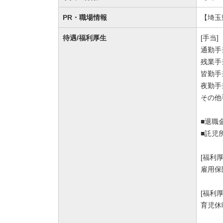
PR・職場情報
【埼玉
待遇/福利厚生
[手当]
通勤手
残業手
皆勤手
夜勤手
その他
■退職
■託児
[福利
雇用保
[福利
育児休