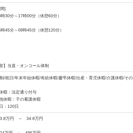
間]
8時30分～17時00分（休憩60分）
6時45分～08時45分（休憩120分）
室】当直・オンコール体制
休制/祝日/年末年始休暇/有給休暇/慶弔休暇/出産・育児休暇/介護休暇/そ
休暇：法定通り付与
他休暇：子の看護休暇
日：120日
33.8万円 ～ 34.8万円
474万円 ～ 496万円