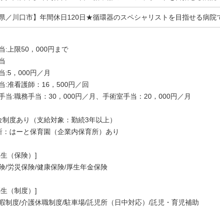
県／川口市】年間休日120日★循環器のスペシャリストを目指せる病院
当:上限50，000円まで
当
当:5，000円／月
当:准看護師：16，500円／回
手当:職務手当：30，000円／月、手術室手当：20，000円／月
金制度あり（支給対象：勤続3年以上）
所：はーと保育園（企業内保育所）あり
厚生（保険）]
険/労災保険/健康保険/厚生年金保険
厚生（制度）]
暇制度/介護休職制度/駐車場/託児所（日中対応）/託児・育児補助