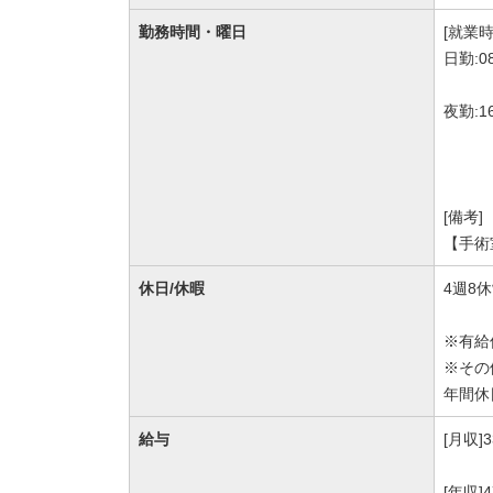
勤務時間・曜日
[就業時
日勤:0
夜勤:1
[備考]
【手術
休日/休暇
4週8
※有給
※その
年間休
給与
[月収]
[年収]