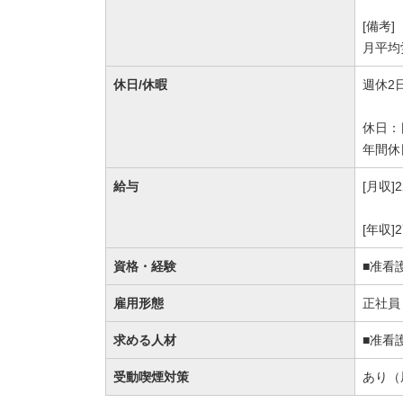
[備考]
月平均
休日/休暇
週休2
休日：
年間休
給与
[月収]
[年収]
資格・経験
■准看
雇用形態
正社員
求める人材
■准看
受動喫煙対策
あり（