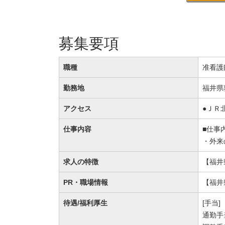
募集要項
職種
准看護
勤務地
福井県敦
アクセス
●ＪＲ
仕事内容
■仕事
・外来
求人の特徴
【福井
PR・職場情報
【福井
待遇/福利厚生
[手当]
通勤手