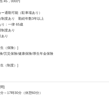
:45，000円
カー通勤可能（駐車場あり）
金制度あり 勤続年数3年以上
あり：一律 65歳
用制度あり
所あり
厚生（保険）]
険/労災保険/健康保険/厚生年金保険
厚生（制度）]
間]
0分～17時30分（休憩60分）