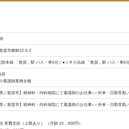
師
賀市櫛林32-5-2
北陸本線 「敦賀」駅 バス・車6分／●ＪＲ小浜線 「敦賀」駅 バス・車6分
内容
の看護師業務全般
県／敦賀市】精神科・内科病院にて看護師のお仕事♪＜外来・日勤常勤
県／敦賀市】精神科・内科病院にて看護師のお仕事♪＜外来・日勤常勤
当:実費支給（上限あり） （月額 10，000円）