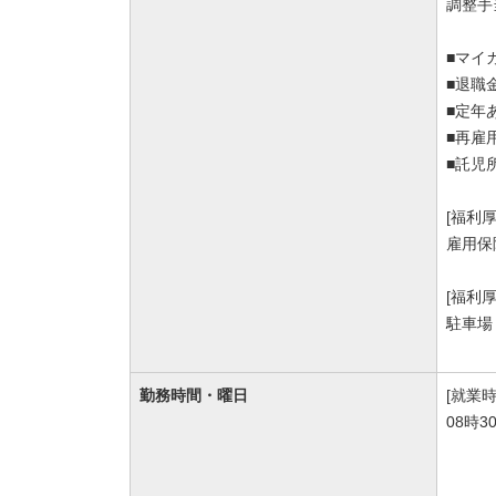
調整手当
■マイ
■退職
■定年
■再雇
■託児
[福利
雇用保
[福利
駐車場
勤務時間・曜日
[就業時
08時3