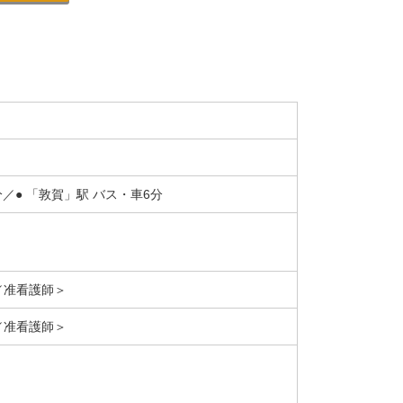
／● 「敦賀」駅 バス・車6分
／准看護師＞
／准看護師＞