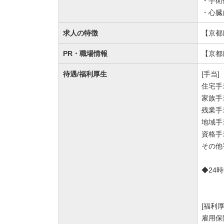
・手術
・心臓
求人の特徴
【京都
PR・職場情報
【京都
待遇/福利厚生
[手当]
住宅手
家族手
残業手
地域手当
資格手
その他
◆24
[福利
雇用保