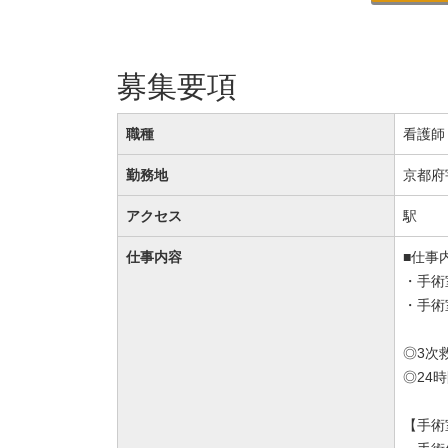
募集要項
職種
看護師
勤務地
京都府
アクセス
駅
仕事内容
■仕事
・手術
・手術
◎3次
◎24
【手術