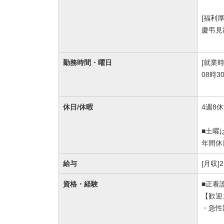
[福利
慶弔見
勤務時間・曜日
[就業時
08時3
休日/休暇
4週8
■土曜
年間休
給与
[月収]
資格・経験
■正看
【歓迎
・急性