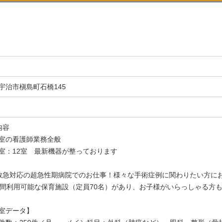
宇治市槇島町石橋145
内容
室の看護師業務全般
室：12室 最新機器が整っております
救急対応の超急性期病院でのお仕事！様々な手術症例に関わりたい方に
時間利用可能な保育施設（定員70名）があり、お子様がいらっしゃる方
室データ】