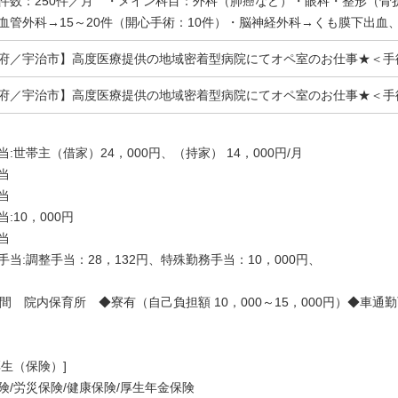
件数：250件／月 ・メイン科目：外科（肺癌など）・眼科・整形（骨
血管外科→15～20件（開心手術：10件）・脳神経外科→くも膜下出血
府／宇治市】高度医療提供の地域密着型病院にてオペ室のお仕事★＜手
府／宇治市】高度医療提供の地域密着型病院にてオペ室のお仕事★＜手
当:世帯主（借家）24，000円、（持家） 14，000円/月
当
当
:10，000円
当
手当:調整手当：28，132円、特殊勤務手当：10，000円、
時間 院内保育所 ◆寮有（自己負担額 10，000～15，000円）◆車通勤
厚生（保険）]
険/労災保険/健康保険/厚生年金保険