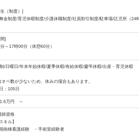
厚生（制度）]
舞金制度/育児休暇制度/介護休職制度/社員割引制度/駐車場/託児所（2
間]
0分～17時00分（休憩60分）
休制/日曜日/年末年始休暇/夏季休暇/有給休暇/慶弔休暇/出産・育児休暇
はオペ数が少ないため、休みの場合もあります。
日：105日
21.6万円 ～
護師資格
スキル】
期病棟看護経験 ・手術室経験者