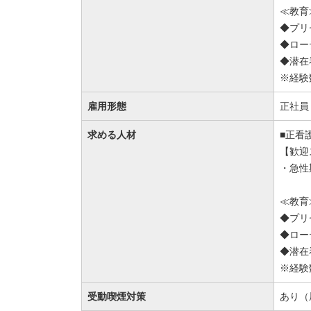
≪教育
◆プリ
◆ロー
◆潜在
※経験
雇用形態
正社員
求める人材
■正看
【歓迎
・急性
≪教育
◆プリ
◆ロー
◆潜在
※経験
受動喫煙対策
あり（