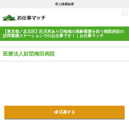
求人検索結果
M
【東京都／足立区】託児所あり◎地域の高齢看護を担う病院併設の
訪問看護ステーションでのお仕事です！｜お仕事マッチ
医療法人財団梅田病院
応募する