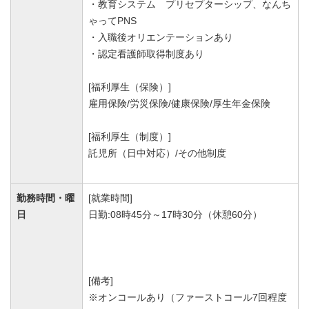
・教育システム プリセプターシップ、なんち
ゃってPNS
・入職後オリエンテーションあり
・認定看護師取得制度あり
[福利厚生（保険）]
雇用保険/労災保険/健康保険/厚生年金保険
[福利厚生（制度）]
託児所（日中対応）/その他制度
勤務時間・曜
[就業時間]
日
日勤:08時45分～17時30分（休憩60分）
[備考]
※オンコールあり（ファーストコール7回程度