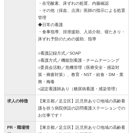
・在宅酸素、床ずれの処置、内服確認
・その他（採血、点滴）医師の指示による処置
管理
◆日常の看護
・食事指導、排泄援助、入浴介助、寝たきり・
床ずれ予防のための援助、指導
○看護記録方式／SOAP
○看護方式／機能別看護・チームナーシング
○委員会活動／危機管理（医療安全・感染対
策・褥瘡対策）、教育・NST・給食・DM・業
務・梅毒
○認定看護師あり（糖尿病看護・感染管理）
求人の特徴
【東京都／足立区】託児所あり◎地域の高齢看
護を担う病院併設の訪問看護ステーションでの
お仕事です！
PR・職場情
【東京都／足立区】託児所あり◎地域の高齢看