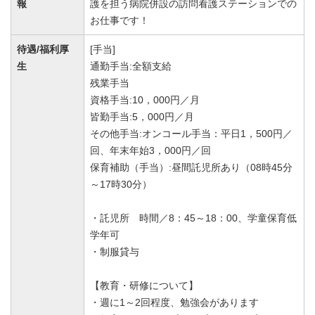
報
護を担う病院併設の訪問看護ステーションでの
お仕事です！
待遇/福利厚
[手当]
生
通勤手当:全額支給
残業手当
資格手当:10，000円／月
皆勤手当:5，000円／月
その他手当:オンコール手当：平日1，500円／
回、年末年始3，000円／回
保育補助（手当）:昼間託児所あり（08時45分
～17時30分）
・託児所 時間／8：45～18：00、学童保育低
学年可
・制服貸与
【教育・研修について】
・週に1～2回程度、勉強会があります