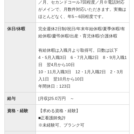
／月、セカンドコール7回程度／月※電話対応
がメインで、月数件対応いただきます。実働は
ほとんどなく、年5～6回程度です。
休日/休暇
完全週休2日制/祝日/年末年始休暇/夏季休暇/有
給休暇/慶弔休暇/出産・育児休暇/介護休暇
有給休暇は入職月より取得可。日数は以下
4・5月入職3日 6・7月入職2日 8・9月入職1
日 翌4月から10日
10・11月入職3日 12・1月入職2日 2・3月
入1日 翌10月から10日
年間休日：123日
給与
[月収]25.0万円 ～
資格・経験
【求める資格・経験】
■正看護師免許
※未経験可、ブランク可