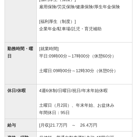
雇用保険/労災保険/健康保険/厚生年金保険
[福利厚生（制度）]
企業年金/駐車場/託児・育児補助
勤務時間・曜
[就業時間]
日
平日:09時00分～17時00分（休憩60分）
土曜日:09時00分～12時30分（休憩0分）
休日/休暇
4週6休制/日曜日/祝日/年末年始休暇
土曜日（月2回）、年末年始、お盆休み
年間休日：95日
給与
[月収]21.7万円 ～ 26.4万円