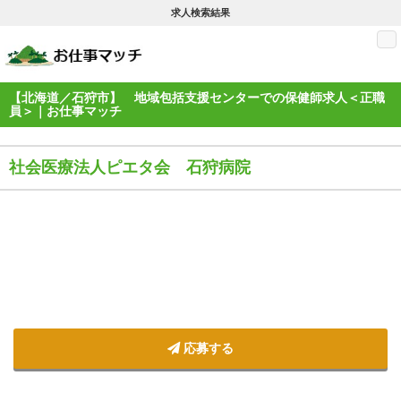
求人検索結果
M
【北海道／石狩市】 地域包括支援センターでの保健師求人＜正職
員＞｜お仕事マッチ
社会医療法人ピエタ会 石狩病院
応募する