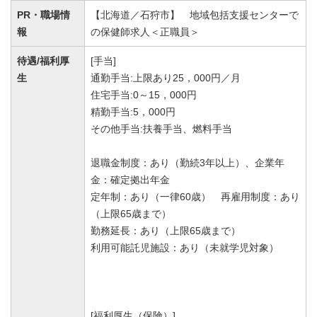
PR・職場情
【北海道／石狩市】 地域包括支援センターで
報
の保健師求人＜正職員＞
待遇/福利厚
[手当]
生
通勤手当:上限あり25，000円／月
住宅手当:0～15，000円
精勤手当:5，000円
その他手当:扶養手当、燃料手当
退職金制度：あり（勤続3年以上）、企業年
金：確定拠出年金
定年制：あり（一律60歳） 再雇用制度：あり
（上限65歳まで）
勤務延長：あり（上限65歳まで）
利用可能託児施設：あり（未就学児対象）
[福利厚生（保険）]