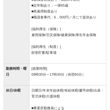
■定年制あり：一律65歳
■再雇用制度あり
■職員食事代：6，000円／月にて提供あり
[福利厚生（保険）]
雇用保険/労災保険/健康保険/厚生年金保険
[福利厚生（制度）]
財形貯蓄/駐車場
勤務時間・曜
[就業時間]
日
08時30分～17時30分（休憩60分）
休日/休暇
日曜日/年末年始休暇/有給休暇/慶弔休暇/出産・
育児休暇/介護休暇
■事業所勤務表による