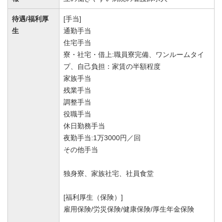
待遇/福利厚
[手当]
生
通勤手当
住宅手当
寮・社宅・借上:職員寮完備、ワンルームタイ
プ、自己負担：家賃の半額程度
家族手当
残業手当
調整手当
役職手当
休日勤務手当
夜勤手当:1万3000円／回
その他手当
独身寮、家族社宅、社員食堂
[福利厚生（保険）]
雇用保険/労災保険/健康保険/厚生年金保険