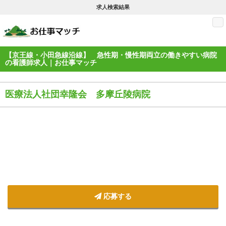
求人検索結果
M
【京王線・小田急線沿線】 急性期・慢性期両立の働きやすい病院
の看護師求人｜お仕事マッチ
医療法人社団幸隆会 多摩丘陵病院
応募する