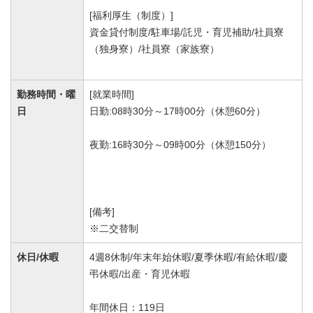
[福利厚生（制度）]
資金貸付制度/駐車場/託児・育児補助/社員寮
（独身寮）/社員寮（家族寮）
勤務時間・曜
[就業時間]
日
日勤:08時30分～17時00分（休憩60分）
夜勤:16時30分～09時00分（休憩150分）
[備考]
※二交替制
休日/休暇
4週8休制/年末年始休暇/夏季休暇/有給休暇/慶
弔休暇/出産・育児休暇
年間休日：119日