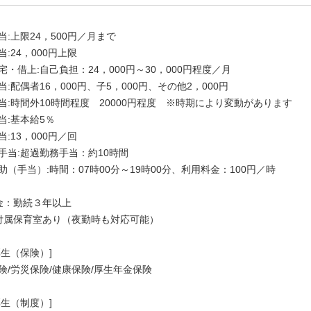
当:上限24，500円／月まで
:24，000円上限
宅・借上:自己負担：24，000円～30，000円程度／月
当:配偶者16，000円、子5，000円、その他2，000円
当:時間外10時間程度 20000円程度 ※時期により変動があります
当:基本給5％
:13，000円／回
手当:超過勤務手当：約10時間
助（手当）:時間：07時00分～19時00分、利用料金：100円／時
金：勤続３年以上
付属保育室あり（夜勤時も対応可能）
厚生（保険）]
険/労災保険/健康保険/厚生年金保険
厚生（制度）]