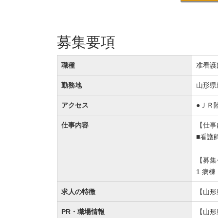
募集要項
職種
准看護
勤務地
山形県
アクセス
●ＪＲ
仕事内容
【仕事
■看護
【募集
1.病棟
求人の特徴
【山形
PR・職場情報
【山形