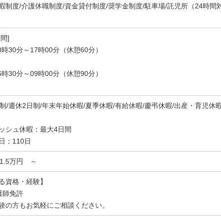
暇制度/介護休職制度/資金貸付制度/奨学金制度/駐車場/託児所（24時間
間]
8時30分～17時00分（休憩60分）
6時30分～09時00分（休憩90分）
休制/週休2日制/年末年始休暇/夏季休暇/有給休暇/慶弔休暇/出産・育児休
ッシュ休暇：最大4日間
日：110日
21.5万円 ～
る資格・経験】
護師免許
験の方もお気軽にご相談ください。