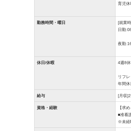
育児休
勤務時間・曜日
[就業時
日勤:0
夜勤:1
休日/休暇
4週8
リフレ
年間休
給与
[月収]
資格・経験
【求め
■准看
※未経