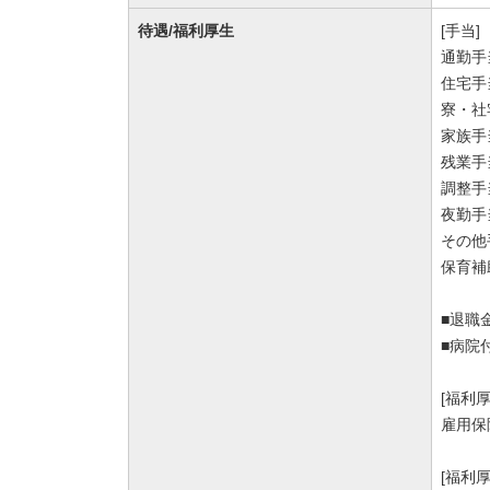
待遇/福利厚生
[手当]
通勤手
住宅手当
寮・社
家族手
残業手
調整手
夜勤手当
その他
保育補
■退職
■病院
[福利
雇用保
[福利