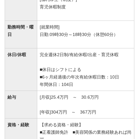
育児休暇制度
勤務時間・曜
[就業時間]
日
日勤:09時30分～18時30分（休憩60分）
休日/休暇
完全週休2日制/有給休暇/出産・育児休暇
■休日はシフトによる
■6ヶ月経過後の年次有給休暇日数：10日
年間休日：104日
給与
[月収]25.4万円 ～ 30.6万円
[年収]304万円 ～ 367万円
資格・経験
【求める資格・経験】
■正看護師免許 ■美容関係の業務経験あれば尚