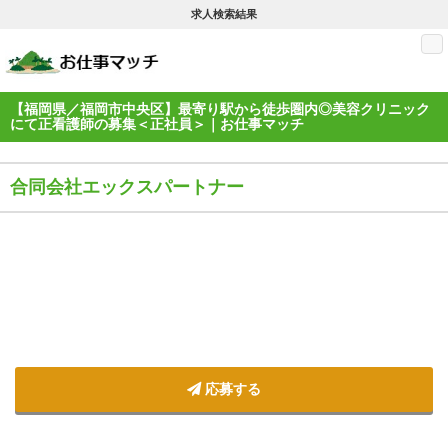
求人検索結果
M
【福岡県／福岡市中央区】最寄り駅から徒歩圏内◎美容クリニック
にて正看護師の募集＜正社員＞｜お仕事マッチ
合同会社エックスパートナー
応募する