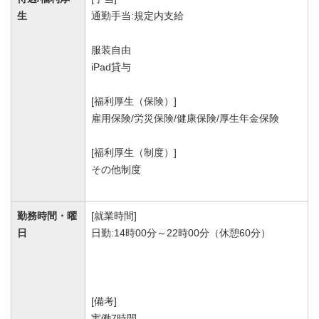
生
通勤手当:規定内支給
服装自由
iPad貸与
[福利厚生（保険）]
雇用保険/労災保険/健康保険/厚生年金保険
[福利厚生（制度）]
その他制度
勤務時間・曜
[就業時間]
日
日勤:14時00分～22時00分（休憩60分）
[備考]
実働7時間