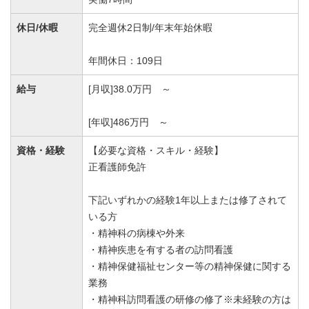
休日/休暇
完全週休2日制/年末年始休暇
年間休日：109日
給与
[月収]38.0万円 ～
[年収]486万円 ～
資格・経験
【必要な資格・スキル・経験】
正看護師免許
下記いずれかの経験1年以上または修了されて
いる方
・精神科の病棟や外来
・精神疾患を有する者の訪問看護
・精神保健福祉センター等の精神保健に関する
業務
・精神科訪問看護の研修の修了※未経験の方は