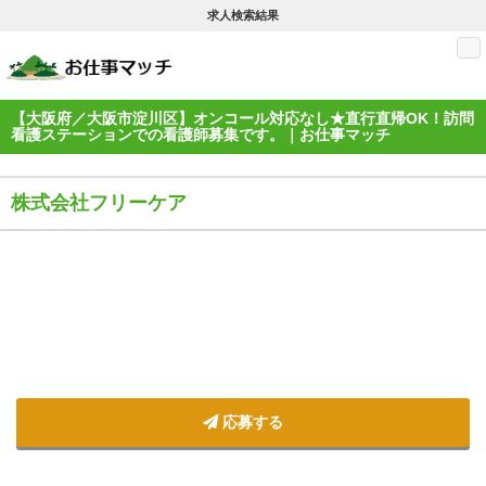
求人検索結果
M
【大阪府／大阪市淀川区】オンコール対応なし★直行直帰OK！訪問
看護ステーションでの看護師募集です。｜お仕事マッチ
株式会社フリーケア
応募する