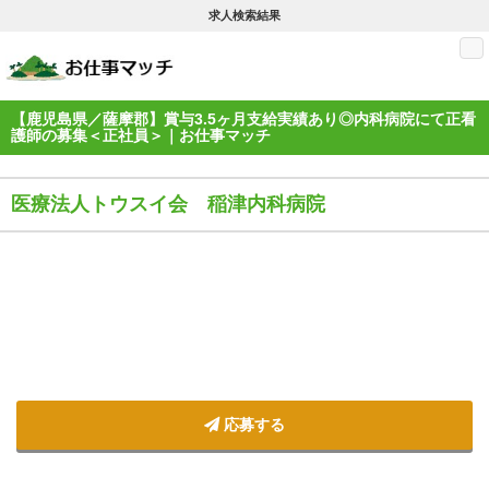
求人検索結果
M
【鹿児島県／薩摩郡】賞与3.5ヶ月支給実績あり◎内科病院にて正看
護師の募集＜正社員＞｜お仕事マッチ
医療法人トウスイ会 稲津内科病院
応募する