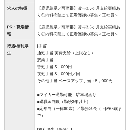
求人の特徴
【鹿児島県／薩摩郡】賞与3.5ヶ月支給実績あ
り◎内科病院にて正看護師の募集＜正社員＞
PR・職場情
【鹿児島県／薩摩郡】賞与3.5ヶ月支給実績あ
報
り◎内科病院にて正看護師の募集＜正社員＞
待遇/福利厚
[手当]
生
通勤手当:実費支給（上限なし）
残業手当
皆勤手当:5，000円
夜勤手当:8，000円／回
その他手当:ベースアップ手当：5，000円
■マイカー通勤可能：駐車場あり
■退職金制度（勤続3年以上）
■定年制（一律60歳）／勤務延長（上限65歳ま
で）
[福利厚生（保険）]