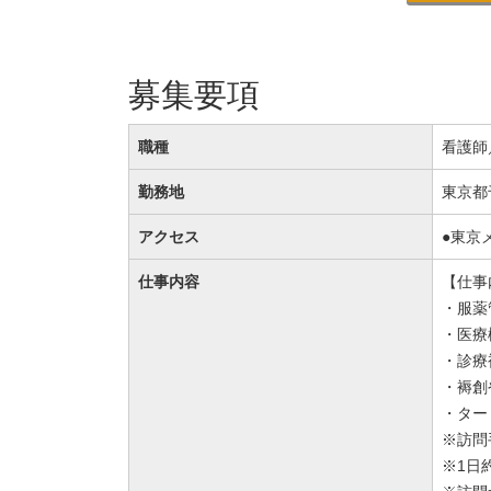
募集要項
職種
看護師
勤務地
東京都
アクセス
●東京
仕事内容
【仕事
・服薬
・医療
・診療
・褥創
・ター
※訪問
※1日