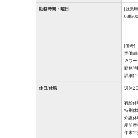
勤務時間・曜日
[就業時
08時0
[備考]
実働8
※ワー
勤務時
詳細に
休日/休暇
週休2
有給休
特別休
介護休
産前産
年末年始