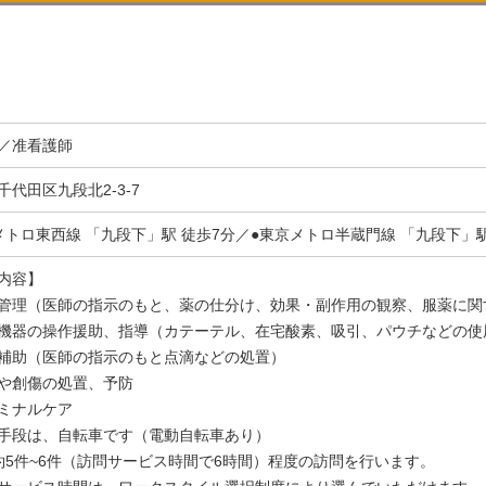
／准看護師
千代田区九段北2-3-7
メトロ東西線 「九段下」駅 徒歩7分／●東京メトロ半蔵門線 「九段下」駅
内容】
管理（医師の指示のもと、薬の仕分け、効果・副作用の観察、服薬に関
機器の操作援助、指導（カテーテル、在宅酸素、吸引、パウチなどの使
補助（医師の指示のもと点滴などの処置）
や創傷の処置、予防
ミナルケア
手段は、自転車です（電動自転車あり）
約5件~6件（訪問サービス時間で6時間）程度の訪問を行います。