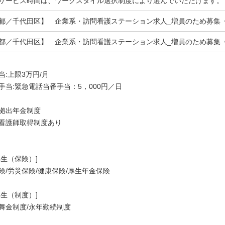
サービス時間は、ワークスタイル選択制度により選んでいただけます。
都／千代田区】 企業系・訪問看護ステーション求人_増員のため募集
都／千代田区】 企業系・訪問看護ステーション求人_増員のため募集
当:上限3万円/月
手当:緊急電話当番手当：5，000円／日
拠出年金制度
看護師取得制度あり
厚生（保険）]
険/労災保険/健康保険/厚生年金保険
厚生（制度）]
舞金制度/永年勤続制度