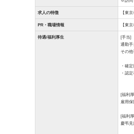
※訪問
求人の特徴
【東京
PR・職場情報
【東京
待遇/福利厚生
[手当]
通勤手
その他
・確定
・認定
[福利
雇用保
[福利
慶弔見