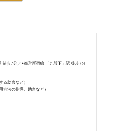
 徒歩7分／●都営新宿線 「九段下」駅 徒歩7分
する助言など）
用方法の指導、助言など）