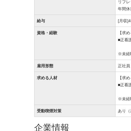
リフレ
年間休
給与
[月収]
資格・経験
【求め
■正看
※未経
雇用形態
正社員
求める人材
【求め
■正看
※未経
受動喫煙対策
あり（
企業情報